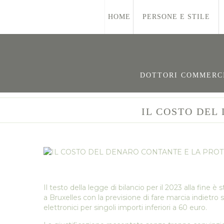
HOME
PERSONE E STILE
DOTTORI COMMERCIA
IL COSTO DEL
Il testo della legge di bilancio per il 2023 alla fine
a Bruxelles con la previsione di fare marcia indietr
elettronici per singoli importi inferiori a 60 euro.