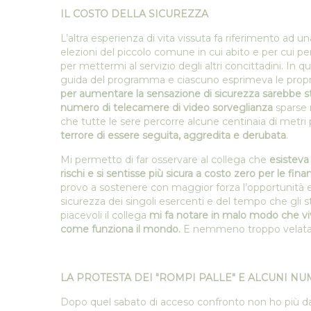
IL COSTO DELLA SICUREZZA
L’altra esperienza di vita vissuta fa riferimento ad un
elezioni del piccolo comune in cui abito e per cui p
per mettermi al servizio degli altri concittadini. In 
guida del programma e ciascuno esprimeva le proprie 
per aumentare la sensazione di sicurezza sarebbe st
numero di telecamere di video sorveglianza
sparse n
che tutte le sere percorre alcune centinaia di metri
terrore di essere seguita, aggredita e derubata
.
Mi permetto di far osservare al collega che
esisteva
rischi e si sentisse più sicura a costo zero per le 
provo a sostenere con maggior forza l’opportunità e
sicurezza dei singoli esercenti e del tempo che gli s
piacevoli il collega
mi fa notare in malo modo che viv
come funziona il mondo.
E nemmeno troppo velatam
LA PROTESTA DEI "ROMPI PALLE" E ALCUNI NU
Dopo quel sabato di acceso confronto non ho più dat