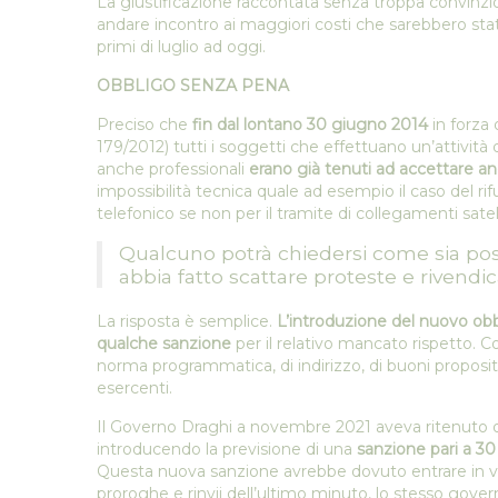
La giustificazione raccontata senza troppa convinzi
andare incontro ai maggiori costi che sarebbero stati co
primi di luglio ad oggi.
OBBLIGO SENZA PENA
Preciso che
fin dal lontano 30 giugno 2014
in forza 
179/2012) tutti i soggetti che effettuano un’attività d
anche professionali
erano già tenuti ad accettare a
impossibilità tecnica quale ad esempio il caso del 
telefonico se non per il tramite di collegamenti satelli
Qualcuno potrà chiedersi come sia pos
abbia fatto scattare proteste e rivendic
La risposta è semplice.
L’introduzione del nuovo obb
qualche sanzione
per il relativo mancato rispetto. C
norma programmatica, di indirizzo, di buoni propositi 
esercenti.
Il Governo Draghi a novembre 2021 aveva ritenuto o
introducendo la previsione di una
sanzione pari a 30 
Questa nuova sanzione avrebbe dovuto entrare in vig
proroghe e rinvii dell’ultimo minuto, lo stesso gov