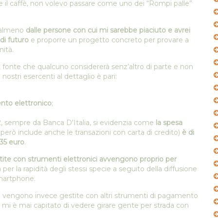
il caffè, non volevo passare come uno dei “Rompi palle”
almeno
dalle persone con cui mi sarebbe piaciuto e avrei
di futuro
e proporre un progetto concreto per provare a
nità.
, fonte che qualcuno considererà senz’altro di parte e non
 nostri esercenti al dettaglio è pari:
to elettronico
;
2, sempre da Banca D'Italia, si evidenzia come
la spesa
erò include anche le transazioni con carta di credito)
è di
35 euro
.
stite con strumenti elettronici avvengono proprio per
 per la rapidità degli stessi specie a seguito della diffusione
 smartphone.
e vengono invece gestite con altri strumenti di pagamento
on mi è mai capitato di vedere girare gente per strada con