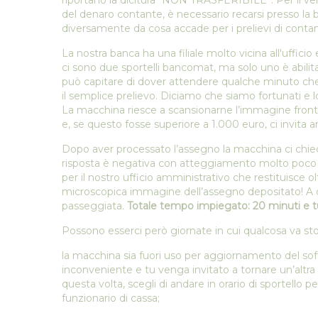
riportano la dicitura “NON TRASFERIBILE”. Per il ve
del denaro contante, è necessario recarsi presso la b
diversamente da cosa accade per i prelievi di conta
La nostra banca ha una filiale molto vicina all'ufficio
ci sono due sportelli bancomat, ma solo uno è abilit
può capitare di dover attendere qualche minuto che si
il semplice prelievo. Diciamo che siamo fortunati e 
La macchina riesce a scansionarne l’immagine fronte 
e, se questo fosse superiore a 1.000 euro, ci invita anc
Dopo aver processato l’assegno la macchina ci chie
risposta è negativa con atteggiamento molto poco e
per il nostro ufficio amministrativo che restituisce ol
microscopica immagine dell’assegno depositato! A qu
passeggiata.
Totale tempo impiegato: 20 minuti e t
Possono esserci però giornate in cui qualcosa va sto
la macchina sia fuori uso per aggiornamento del sof
inconveniente e tu venga invitato a tornare un’altra v
questa volta, scegli di andare in orario di sportello
funzionario di cassa;