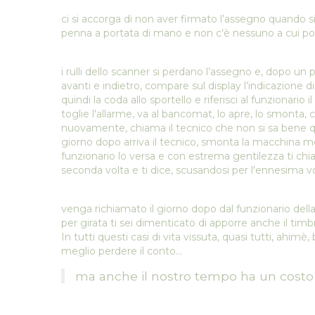
ci si accorga di non aver firmato l’assegno quando 
penna a portata di mano e non c'è nessuno a cui pote
i rulli dello scanner si perdano l’assegno e, dopo un p
avanti e indietro, compare sul display l’indicazione d
quindi la coda allo sportello e riferisci al funzionario 
toglie l'allarme, va al bancomat, lo apre, lo smonta, c
nuovamente, chiama il tecnico che non si sa bene quand
giorno dopo arriva il tecnico, smonta la macchina meg
funzionario lo versa e con estrema gentilezza ti ch
seconda volta e ti dice, scusandosi per l'ennesima v
venga richiamato il giorno dopo dal funzionario della
per girata ti sei dimenticato di apporre anche il timbr
In tutti questi casi di vita vissuta, quasi tutti, ahimè,
meglio perdere il conto…
ma anche il nostro tempo ha un costo 