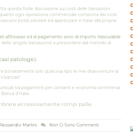
a questa futile discussione sui costi delle transazioni
 quanto ogni operazione commerciale comporta dei costi
e ciascuno potrà valutare ed apprezzare in base alla propria
ati all’incasso ed al pagamento sono di importo trascurabile
e delle singola transazione a prescindere dal metodo di
casi patologici.
are bonariamente solo qualcosa tipo le mie disavventure al
i bancari!
i puntuali tra pagamenti per contanti e economia sommersa
Banca d'Italia.
mbrare eccessivamente rompi palle.
Alessandro Martini
Non Ci Sono Commenti