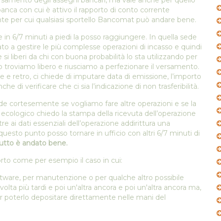
rsamento degli assegni bancari, ma vale anche per quello
anca con cui è attivo il rapporto di conto corrente
nte per cui qualsiasi sportello Bancomat può andare bene.
 e in 6/7 minuti a piedi la posso raggiungere. In quella sede
ato a gestire le più complesse operazioni di incasso e quindi
 liberi da chi con buona probabilità lo sta utilizzando per
lo troviamo libero e riusciamo a perfezionare il versamento.
e retro, ci chiede di imputare data di emissione, l’importo
he di verificare che ci sia l’indicazione di non trasferibilità.
de cortesemente se vogliamo fare altre operazioni e se la
cologico chiedo la stampa della ricevuta dell’operazione
tre ai dati essenziali dell’operazione addirittura una
esto punto posso tornare in ufficio con altri 6/7 minuti di
utto è andato bene.
rto come per esempio il caso in cui:
tware, per manutenzione o per qualche altro possibile
olta più tardi e poi un'altra ancora e poi un'altra ancora ma,
 per poterlo depositare direttamente nelle mani del