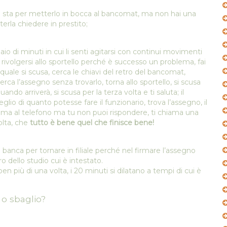
si sta per metterlo in bocca al bancomat, ma non hai una
rla chiedere in prestito;
aio di minuti in cui li senti agitarsi con continui movimenti
i rivolgersi allo sportello perché è successo un problema, fai
il quale si scusa, cerca le chiavi del retro del bancomat,
erca l’assegno senza trovarlo, torna allo sportello, si scusa
o arriverà, si scusa per la terza volta e ti saluta; il
lio di quanto potesse fare il funzionario, trova l’assegno, il
iama al telefono ma tu non puoi rispondere, ti chiama una
olta, che
tutto è bene quel che finisce bene!
 banca per tornare in filiale perché nel firmare l’assegno
o dello studio cui è intestato.
 ben più di una volta, i 20 minuti si dilatano a tempi di cui è
o sbaglio?