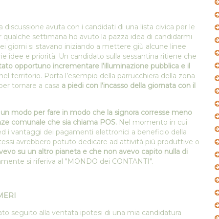
a discussione avuta con i candidati di una lista civica per le
er qualche settimana ho avuto la pazza idea di candidarmi
quei giorni si stavano iniziando a mettere giù alcune linee
idee e priorità. Un candidato sulla sessantina ritiene che
ato opportuno incrementare l’illuminazione pubblica e il
el territorio. Porta l’esempio della parrucchiera della zona
 per tornare a casa
a piedi con l’incasso della giornata con il
 un modo per fare in modo che la signora corresse meno
finanze comunale che sia chiama POS.
Nel momento in cui
d i vantaggi dei pagamenti elettronici a beneficio della
tessi avrebbero potuto dedicare ad attività più produttive o
evo su un altro pianeta e che non avevo capito nulla di
ente si riferiva al "MONDO dei CONTANTI".
MERI
o seguito alla ventata ipotesi di una mia candidatura