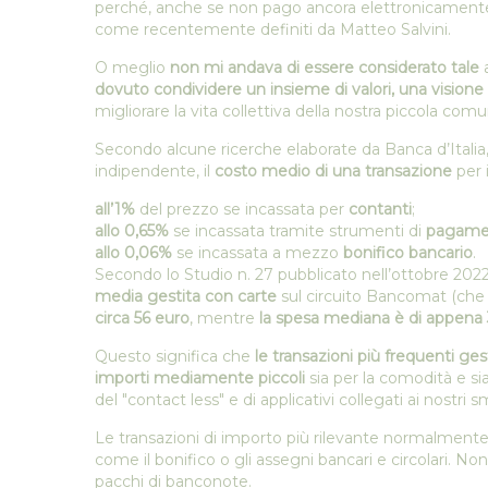
perché, anche se non pago ancora elettronicamente 
come recentemente definiti da Matteo Salvini.
O meglio
non mi andava di essere considerato tale
dovuto condividere un insieme di valori, una visione 
migliorare la vita collettiva della nostra piccola comu
Secondo alcune ricerche elaborate da Banca d’Italia
indipendente, il
costo medio di una transazione
per i
all’1%
del prezzo se incassata per
contanti
;
allo 0,65%
se incassata tramite strumenti di
pagamen
allo 0,06%
se incassata a mezzo
bonifico bancario
.
Secondo lo Studio n. 27 pubblicato nell’ottobre 202
media gestita con carte
sul circuito Bancomat (che p
circa 56 euro
, mentre
la spesa mediana è di appena 
Questo significa che
le transazioni più frequenti ge
importi mediamente piccoli
sia per la comodità e sia
del "contact less" e di applicativi collegati ai nostri
Le transazioni di importo più rilevante normalment
come il bonifico o gli assegni bancari e circolari. N
pacchi di banconote.