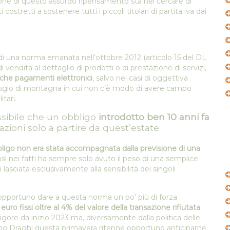
one di questo assurdo ripensamento sta nel cercare di
stretti a sostenere tutti i piccoli titolari di partita iva dai
di una norma emanata nell’ottobre 2012 (articolo 15 del DL
i vendita al dettaglio di prodotti o di prestazione di servizi,
nche pagamenti elettronici
, salvo nei casi di oggettiva
rifugio di montagna in cui non c’è modo di avere campo
tari.
sibile che un obbligo
introdotto ben 10 anni fa
azioni solo a partire da quest’estate.
ligo non era stata accompagnata dalla previsione di una
osì nei fatti ha sempre solo avuto il peso di una semplice
lasciata esclusivamente alla sensibilità dei singoli
pportuno dare a questa norma un po’ più di forza
euro fissi oltre al 4% del valore della transazione rifiutata
.
ore da inizio 2023 ma, diversamente dalla politica delle
erno Draghi questa primavera ritenne opportuno anticiparne