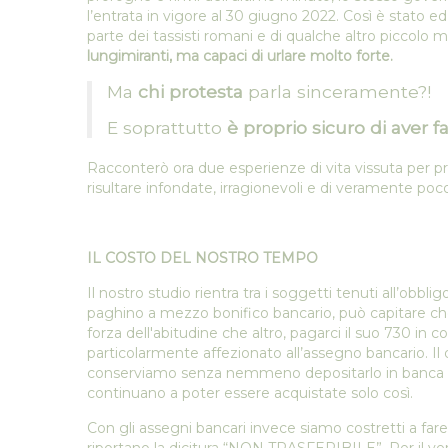
l’entrata in vigore al 30 giugno 2022. Così è stato e
parte dei tassisti romani e di qualche altro piccolo m
lungimiranti, ma capaci di urlare molto forte.
Ma
chi protesta
parla sinceramente?!
E soprattutto
è proprio sicuro di aver f
Racconterò ora due esperienze di vita vissuta per p
risultare infondate, irragionevoli e di veramente poc
IL COSTO DEL NOSTRO TEMPO
Il nostro studio rientra tra i soggetti tenuti all’ob
paghino a mezzo bonifico bancario, può capitare ch
forza dell'abitudine che altro, pagarci il suo 730 in c
particolarmente affezionato all’assegno bancario. I
conserviamo senza nemmeno depositarlo in banca per
continuano a poter essere acquistate solo così.
Con gli assegni bancari invece siamo costretti a fare