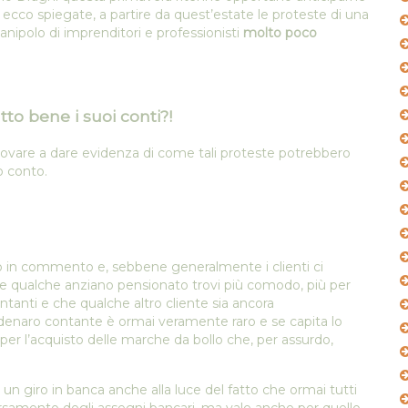
d ecco spiegate, a partire da quest’estate le proteste di una
anipolo di imprenditori e professionisti
molto poco
atto bene i suoi conti?!
rovare a dare evidenza di come tali proteste potrebbero
o conto.
bligo in commento e, sebbene generalmente i clienti ci
e qualche anziano pensionato trovi più comodo, più per
ontanti e che qualche altro cliente sia ancora
l denaro contante è ormai veramente raro e se capita lo
 l’acquisto delle marche da bollo che, per assurdo,
 un giro in banca anche alla luce del fatto che ormai tutti