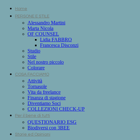
Home
PERSONE E STILE
Alessandro Martini
Marta Nicola
OF COUNSEL
Lidia FABBRO
Francesca Disconzi
Studio
Stile
Nel nostro piccolo
Colorare
COSA FACCIAMO
Attività
Tornasole
Vita da freelance
Finanza di stagione
Diventiamo Soci
COLLEZIONI CHECK-UP
Per il bene di tutti
QUESTIONARIO ESG
Biodiversi con 3BEE
Storie ed Opinioni