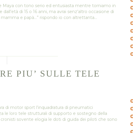
ede Maya con tono serio ed entusiasta mentre torniamo in
e dall’età di 15 o 16 anni, ma avrai senz’altro occasione di
per mamma e papà…” rispondo io con altrettanta…
RE PIU’ SULLE TELE
ra di motor sport l’inquadratura di pneumatici
 loro tele strutturali di supporto e sostegno della
onisti sovente elogia le doti di guida dei piloti che sono