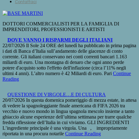
Contattaci
DOTTORI COMMERCIALISTI PER LA FAMIGLIA DI
IMPRENDITORI, PROFESSIONISTI E ARTISTI
DOVE VANNO I RISPARMI DEGLI ITALIANI
22/07/2026
Il Sole 24 ORE del lunedì ha pubblicato in prima pagina
i dati di Banca d’Italia sull’andamento delle giacenze di conto
corrente. Gli italiani conservano nei conti correnti bancari 1.163
miliardi di euro. Una montagna di denaro che ogni anno perde
potere d'acquisto sotto l'effetto dell'inflazione (circa l’11% negli
ultimi 4 anni). L’altro numero è 42 Miliardi di euro. Pari
Continue
Reading
QUESTIONE DI VIRGOLE…E DI CULTURA
20/07/2026
In questa domenica pomeriggio di mezza estate, in attesa
di vedere la spagnoleggiante finale americana di FIFA 2026 tra
vecchio e nuovo mondo in lingua spagnola mescolo insieme a tanto
ghiaccio alcune esperienze dell’ultima settimana per trarre qualche
fredda riflessione dell’Italia in cui viviamo. GLI INGREDIENTI
L’ingrediente principale è una virgola. Una , impropriamente
riportata in una procura notarile
Continue Reading