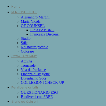
Home
PERSONE E STILE
Alessandro Martini
Marta Nicola
OF COUNSEL
Lidia FABBRO
Francesca Disconzi
Studio
Stile
Nel nostro piccolo
Colorare
COSA FACCIAMO
Attività
Tornasole
Vita da freelance
Finanza di stagione
Diventiamo Soci
COLLEZIONI CHECK-UP
Per il bene di tutti
QUESTIONARIO ESG
Biodiversi con 3BEE
Storie ed Opinioni