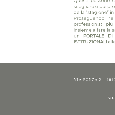
Questi possono ca
scegliere e poi pr
della “stagione” in 
Proseguendo nell
professionisti pi
insieme a fare la 
un
PORTALE DI
ISTITUZIONALI
all
VIA PONZA 2 – 101
SO