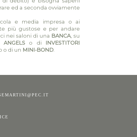
di debito) e bisogna saperli
parare ed a seconda ovviamente
iccola e media impresa o ai
cette più gustose e per andare
ci nei saloni di una
BANCA
, su
S ANGELS
o di
INVESTITORI
p o di un
MINI-BOND
.
SEMARTINI@PEC.IT
ICE