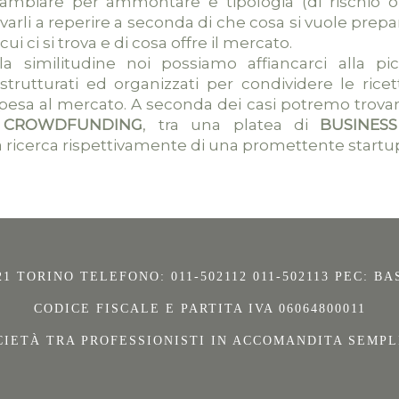
mbiare per ammontare e tipologia (di rischio o 
ovarli a reperire a seconda di che cosa si vuole pre
cui ci si trova e di cosa offre il mercato.
a similitudine noi possiamo affiancarci alla p
ù strutturati ed organizzati per condividere le ri
spesa al mercato. A seconda dei casi potremo trovar
 CROWDFUNDING
, tra una platea di
BUSINES
a ricerca rispettivamente di una promettente startu
21 TORINO TELEFONO: 011-502112 011-502113 PEC:
BA
CODICE FISCALE E PARTITA IVA 06064800011
CIETÀ TRA PROFESSIONISTI IN ACCOMANDITA SEMPL