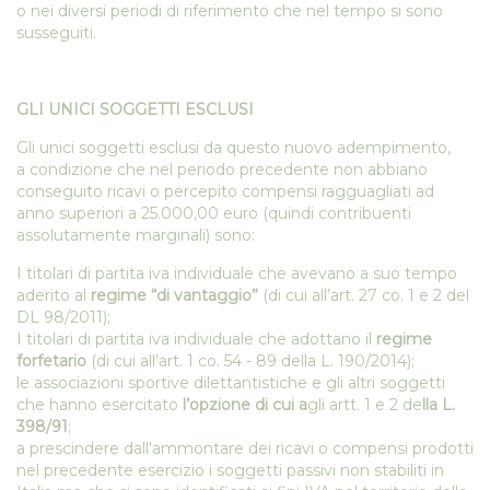
o nei diversi periodi di riferimento che nel tempo si sono
susseguiti.
GLI UNICI SOGGETTI ESCLUSI
Gli unici soggetti esclusi da questo nuovo adempimento,
a condizione che nel periodo precedente non abbiano
conseguito ricavi o percepito compensi ragguagliati ad
anno superiori a 25.000,00 euro (quindi contribuenti
assolutamente marginali) sono:
I titolari di partita iva individuale che avevano a suo tempo
aderito al
regime “di vantaggio”
(di cui all’art. 27 co. 1 e 2 del
DL 98/2011);
I titolari di partita iva individuale che adottano il
regime
forfetario
(di cui all’art. 1 co. 54 - 89 della L. 190/2014);
le associazioni sportive dilettantistiche e gli altri soggetti
che hanno esercitato
l’opzione di cui a
gli artt. 1 e 2 de
lla
L.
398/91
;
a prescindere dall'ammontare dei ricavi o compensi prodotti
nel precedente esercizio i soggetti passivi non stabiliti in