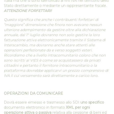
Italia ma che si sono identificati ai fini IVA nel territorio dello
Stato direttamente o mediante un rappresentante fiscale.
ATTENZIONE FORFETTARI!
Questo significa che anche i contribuenti forfettari di
“maggiore” dimensione che finora non avevano nessun
ulteriore adempimento da gestire oltre alla dichiarazione
annuale, dal 1° luglio dovranno non solo gestire la loro
fatturazione attiva elettronicamente tramite il Sistema di
Interscambio, ma dovranno anche stare attenti alle
operazioni perfezionate da e verso soggetti esteri.
Ricordiamo che a livello intracomunitario coloro che non
sono iscritti al VIES è come se acquistassero da privati
cittadini e pertanto il fornitore intracomunitario o la
piattaforma dovrebbe applicarvi un prezzo comprensivo di
IVA il cui versamento sarà direttamente a carico loro.
OPERAZIONI DA COMUNICARE
Dovrà essere emesso e trasmesso allo SDI
uno specifico
documento elettronico in formato
XML
per ogni
operazione attiva o passiva
relativa alla cessione di beni ed