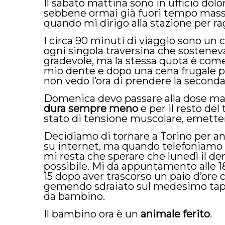
Il sabato mattina sono in ufficio dol
sebbene ormai già fuori tempo massi
quando mi dirigo alla stazione per r
I circa 90 minuti di viaggio sono un 
ogni singola traversina che sosteneva
gradevole, ma la stessa quota è come
mio dente e dopo una cena frugale 
non vedo l’ora di prendere la seconda 
Domenica devo passare alla dose ma
dura sempre meno
e per il resto de
stato di tensione muscolare, emetten
Decidiamo di tornare a Torino per an
su internet, ma quando telefoniamo
mi resta che sperare che lunedì il d
possibile. Mi da appuntamento alle 18,
15 dopo aver trascorso un paio d’ore 
gemendo sdraiato sul medesimo tapp
da bambino.
Il bambino ora è un
animale ferito
.