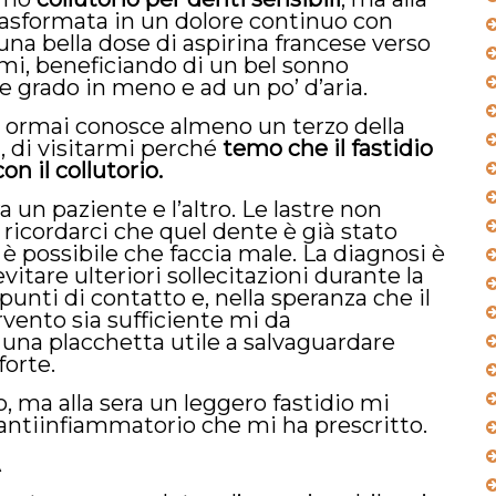
 trasformata in un dolore continuo con
una bella dose di aspirina francese verso
mi, beneficiando di un bel sonno
e grado in meno e ad un po’ d’aria.
he ormai conosce almeno un terzo della
a, di visitarmi perché
temo che il fastidio
n il collutorio.
 un paziente e l’altro. Le lastre non
 ricordarci che quel dente è già stato
 è possibile che faccia male. La diagnosi è
evitare ulteriori sollecitazioni durante la
unti di contatto e, nella speranza che il
rvento sia sufficiente mi da
na placchetta utile a salvaguardare
forte.
 ma alla sera un leggero fastidio mi
o/antiinfiammatorio che mi ha prescritto.