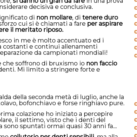
tore,
si danno un gran da fare
in una prova
siderare decisiva e conclusiva.
ignificato di
non mollare
, di
tenere duro
forzo cui si è chiamati a fare
per aspirare
re il meritato riposo.
esco in me è molto accentuato ed i
a costanti e continui allenamenti
 preparazione da campionati mondiali!
 che soffrono di bruxismo io
non faccio
denti. Mi limito a stringere forte e
lda della seconda metà di luglio, anche la
olavo, bofonchiavo e forse ringhiavo pure.
prima colazione ho iniziato a percepire
are, il settimo, visto che i denti del
na sono spuntati ormai quasi 30 anni fa…
timo
collutorio per denti sensibili
, ma alla