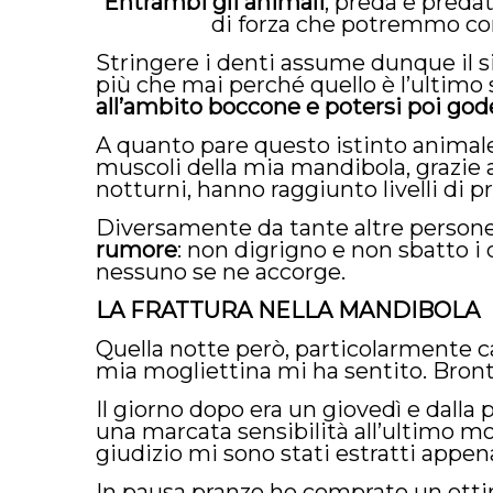
Entrambi gli animali
, preda e preda
di forza che potremmo con
Stringere i denti assume dunque il s
più che mai perché quello è l’ultimo s
all’ambito boccone e potersi poi gode
A quanto pare questo istinto animal
muscoli della mia mandibola, grazie 
notturni, hanno raggiunto livelli di
Diversamente da tante altre persone
rumore
: non digrigno e non sbatto i 
nessuno se ne accorge.
LA FRATTURA
NELLA MANDIBOLA
Quella notte però, particolarmente ca
mia mogliettina mi ha sentito. Bront
Il giorno dopo era un giovedì e dalla 
una marcata sensibilità all’ultimo mol
giudizio mi sono stati estratti appe
In pausa pranzo ho comprato un ot