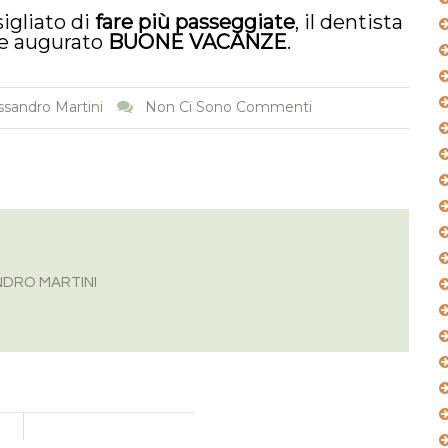
igliato di
fare più passeggiate
, il dentista
e augurato
BUONE VACANZE
.
ssandro Martini
Non Ci Sono Commenti
DRO MARTINI