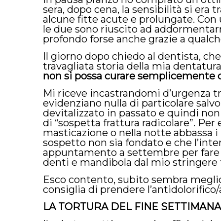
sera, dopo cena, la sensibilità si era
alcune fitte acute e prolungate. Con 
le due sono riuscito ad addormentar
profondo forse anche grazie a qualch
Il giorno dopo chiedo al dentista, c
travagliata storia della mia dentatur
non si possa curare semplicemente co
Mi riceve incastrandomi d’urgenza tra
evidenziano nulla di particolare salvo
devitalizzato in passato e quindi non
di “sospetta frattura radicolare”. Per 
masticazione o nella notte abbassa i p
sospetto non sia fondato e che l’inte
appuntamento a settembre per fare u
denti e mandibola dal mio stringere 
Esco contento, subito sembra meglio,
consiglia di prendere l’antidolorific
LA TORTURA DEL FINE SETTIMANA