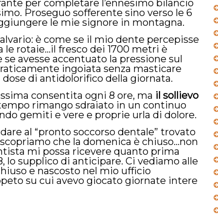
orante per completare l’ennesimo bilancio
mo. Proseguo sofferente sino verso le 6
aggiungere le mie signore in montagna.
calvario: è come se il mio dente percepisse
 le rotaie…il fresco dei 1700 metri è
 se avesse accentuato la pressione sul
praticamente ingoiata senza masticare
dose di antidolorifico della giornata.
ssima consentita ogni 8 ore, ma
il sollievo
l tempo rimango sdraiato in un continuo
do gemiti e vere e proprie urla di dolore.
dare al “pronto soccorso dentale” trovato
 scopriamo che la domenica è chiuso…non
entista mi possa ricevere quanto prima
 lo supplico di anticipare. Ci vediamo alle
chiuso e nascosto nel mio ufficio
eto su cui avevo giocato giornate intere