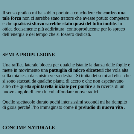
Il senso pratico mi ha subito portato a concludere che
contro una
tale forza
non ci sarebbe stato trattore che avesse potuto competere
e che
qualsiasi sforzo sarebbe stato quasi del tutto inutile
. In
ottica decisamente più addirittura controproducente per lo spreco
dell’energia e del tempo che si fossero dedicati.
SEMI A PROPULSIONE
Una raffica laterale blocca per qualche istante la danza delle foglie e
mette in movimento una
pattuglia di micro elicotteri
che vola alta
sulla mia testa da sinistra verso destra. Si tratta dei semi ad elica che
si sono staccati da qualche pianta di acero e che non aspettavano
altro che quella
spintarella iniziale per partire
alla ricerca di un
nuovo angolo di terra in cui affondare nuove radici.
Quello spettacolo durato pochi intensissimi secondi mi ha riempito
di gioia perché l’ho immaginato come il
preludio di nuova vita
.
CONCIME NATURALE