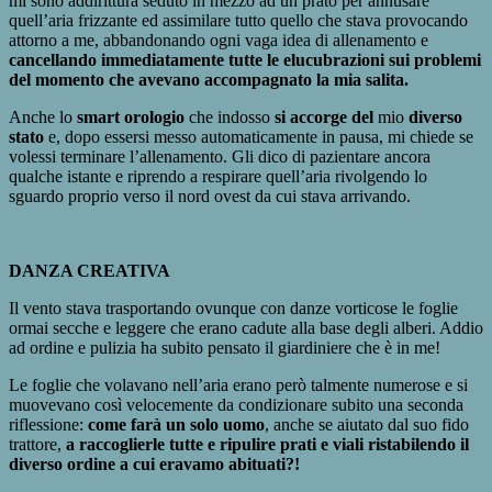
mi sono addirittura seduto in mezzo ad un prato per annusare
quell’aria frizzante ed assimilare tutto quello che stava provocando
attorno a me, abbandonando ogni vaga idea di allenamento e
cancellando immediatamente tutte le elucubrazioni sui problemi
del momento che avevano accompagnato la mia salita.
Anche lo
smart orologio
che indosso
si accorge del
mio
diverso
stato
e, dopo essersi messo automaticamente in pausa, mi chiede se
volessi terminare l’allenamento. Gli dico di pazientare ancora
qualche istante e riprendo a respirare quell’aria rivolgendo lo
sguardo proprio verso il nord ovest da cui stava arrivando.
DANZA CREATIVA
Il vento stava trasportando ovunque con danze vorticose le foglie
ormai secche e leggere che erano cadute alla base degli alberi. Addio
ad ordine e pulizia ha subito pensato il giardiniere che è in me!
Le foglie che volavano nell’aria erano però talmente numerose e si
muovevano così velocemente da condizionare subito una seconda
riflessione:
come farà un solo uomo
, anche se aiutato dal suo fido
trattore,
a raccoglierle tutte e ripulire prati e viali ristabilendo il
diverso ordine a cui eravamo abituati?!