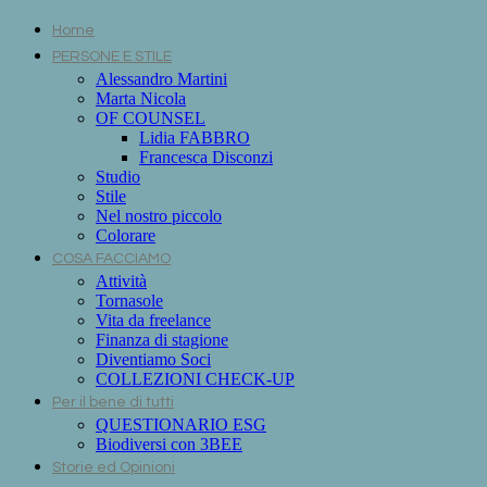
Home
PERSONE E STILE
Alessandro Martini
Marta Nicola
OF COUNSEL
Lidia FABBRO
Francesca Disconzi
Studio
Stile
Nel nostro piccolo
Colorare
COSA FACCIAMO
Attività
Tornasole
Vita da freelance
Finanza di stagione
Diventiamo Soci
COLLEZIONI CHECK-UP
Per il bene di tutti
QUESTIONARIO ESG
Biodiversi con 3BEE
Storie ed Opinioni