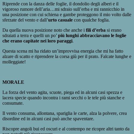
Riprende con la danza delle foglie, il dondolio degli alberi e il
vigoroso rumore dell’aria…mi sdraio sull’erba e mi rannicchio in
una posizione con cui schiena e gambe proteggono il mio volto dalle
sferzate del vento e dall’
urto casuale
con qualche foglia.
Da quella nuova posizione noto che anche i
fili d’erba
si erano
sdraiati a terra e quelli un po’
più lunghi abbracciavano le foglie
che erano capitate nei loro paraggi
.
Questa scena mi ha ridato un’improvvisa energia che mi ha fatto
alzare di scatto e riprendere la corsa giù per il prato. Falcate lunghe e
molleggiate!
MORALE
La forza del vento agita, scuote, piega ed in alcuni casi spezza e
lacera specie quando incontra i rami secchi o le tele più stanche e
consumate.
Il vento consuma, allontana, spariglia le carte, alza la polvere, crea
disordine ed in alcuni casi può anche spaventare.
Riscopre angoli bui ed oscuri e al contempo ne ricopre altri tanto da