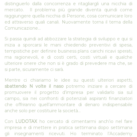
distinguerlo dalla concorrenza e ritagliargli una nicchia di
mercato. Il problema più grande diventa quindi come
raggiungere quella nicchia di Persone, cosa comunicare loro
ed attraverso quali canali. Nuovamente torna il tema della
Comunicazione…
Si passa quindi ad abbozzare la strategia di sviluppo e qui si
inizia a sporcarsi le mani chiedendo preventivi di spesa,
tempistiche per definire business plans carichi ricavi sperati,
ma ragionevoli, e di costi certi, costi virtuali e qualche
ulteriore onere che non si è grado di prevedere ma che, se
si parte, sicuramente ci sarà.
Mentre ci chiariamo le idee su questi ulteriori aspetti,
sbattendo N volte il naso
potremo iniziare a cercare di
promuovere il progetto d’impresa per validarlo sia sul
campo, sia nei confronti di potenziali aspiranti finanziatori
che offriranno quell’ammontare di denaro indispensabile
anche solo per costituire la società…
Con
LUDOTAX
ho cercato di cimentarmi anch’io nel fare
impresa e di mettere in pratica settimana dopo settimana
gli insegnamenti ricevuti. Ho terminato l’Accademy