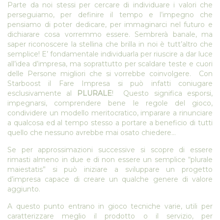
Parte da noi stessi per cercare di individuare i valori che
perseguiamo, per definire il tempo e l’impegno che
pensiamo di poter dedicare, per immaginarci nel futuro e
dichiarare cosa vorremmo essere. Sembrerà banale, ma
saper riconoscere la stellina che brilla in noi è tutt’altro che
semplice! E’ fondamentale individuarla per riuscire a dar luce
all’idea d’impresa, ma soprattutto per scaldare teste e cuori
delle Persone migliori che si vorrebbe coinvolgere. Con
Starboost il Fare Impresa si può infatti coniugare
esclusivamente al
PLURALE
! Questo significa esporsi,
impegnarsi, comprendere bene le regole del gioco,
condividere un modello meritocratico, imparare a rinunciare
a qualcosa ed al tempo stesso a portare a beneficio di tutti
quello che nessuno avrebbe mai osato chiedere…
Se per approssimazioni successive si scopre di essere
rimasti almeno in due e di non essere un semplice “plurale
maiestatis” si può iniziare a sviluppare un progetto
d’impresa capace di creare un qualche genere di valore
aggiunto.
A questo punto entrano in gioco tecniche varie, utili per
caratterizzare meglio il prodotto o il servizio, per