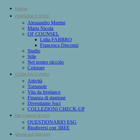
Home
PERSONE E STILE
Alessandro Martini
Marta Nicola
OF COUNSEL
Lidia FABBRO
Francesca Disconzi
Studio
Stile
Nel nostro piccolo
Colorare
COSA FACCIAMO
Attività
Tornasole
Vita da freelance
Finanza di stagione
Diventiamo Soci
COLLEZIONI CHECK-UP
Per il bene di tutti
QUESTIONARIO ESG
Biodiversi con 3BEE
Storie ed Opinioni