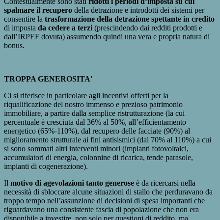
Contestualmente sono stati
ridotti i periodi d’imposta su cui
spalmare il recupero
della detrazione e introdotti dei sistemi per
consentire la
trasformazione della detrazione spettante in credito
di imposta
da cedere a terzi
(prescindendo dai redditi prodotti e
dall’IRPEF dovuta) assumendo quindi una vera e propria natura di
bonus.
TROPPA GENEROSITA'
Ci si riferisce in particolare agli incentivi offerti per la
riqualificazione del nostro immenso e prezioso patrimonio
immobiliare, a partire dalla semplice ristrutturazione (la cui
percentuale è cresciuta dal 36% al 50%, all’efficientamento
energetico (65%-110%), dal recupero delle facciate (90%) al
miglioramento strutturale ai fini antisismici (dal 70% al 110%) a cui
si sono sommati altri interventi minori (impianti fotovoltaici,
accumulatori di energia, colonnine di ricarica, tende parasole,
impianti di cogenerazione).
Il
motivo di agevolazioni tanto generose
è da ricercarsi nella
necessità di sbloccare alcune situazioni di stallo che perduravano da
troppo tempo nell’assunzione di decisioni di spesa importanti che
riguardavano una consistente fascia di popolazione che non era
disponibile a investire, non solo per questioni di reddito, ma