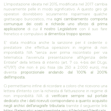
L’impostazione ideata nel 2015, modificata nel 2017 cambia
nuovamente pelle in modo significativo. A questo giro gli
operatori dovrebbero sicuramente risparmiare qualche
grattacapo burocratico, ma
ogni cambiamento comporta
comunque dei costi e richiede uno sforzo di prima
applicazione
di cui
il nostro Legislatore
con il suo fare
frenetico e compulsivo
si dimentica troppo spesso
.
E’ stata modifica anche la sanzione per il cedente o
prestatore che effettua operazioni in regime di non
imponibilità IVA "senza aver prima riscontrato per via
telematica l'avvenuta presentazione all'Agenzia delle
Entrate" della lettera di intento (art. 7 co. 4-bis del DLgs.
471/97) che non è più fissa (da 250 a 2.000 euro), ma
diventa
proporzionale andando dal 100% al 200%
dell'imposta.
Ci permettiamo infine di ricordare a coloro che ricevono una
lettera d’intento con la richiesta di fatturazione in regime di
non imponibilità IVA di
verificare sempre sul portale
dedicato che i dati ricevuti corrispondano a quanto acquisito
negli archivi dell’anagrafe tributaria
tramite il seguente link
https://telematici.agenziaentrate.gov.it/VerIntent/VerificaIn