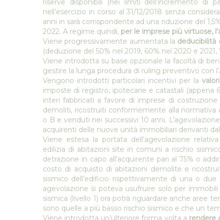
riserve disponibili (nei limiti dell’incremento di
nell’esercizio in corso al 31/12/2018 senza considerar
anni in sarà corrispondente ad una riduzione del 1,5%
2022. A regime quindi,
per le imprese più virtuose, l
Viene progressivamente aumentata la
deducibilità
d
(deduzione del 50% nel 2019, 60% nel 2020 e 2021, 
Viene introdotta su base opzionale la facoltà di benef
gestire la lunga procedura di ruling preventivo con l
Vengono introdotti particolari incentivi per la
valor
imposte di registro, ipotecarie e catastali (appena
interi fabbricati a favore di imprese di costruzione
demoliti, ricostruiti conformemente alla normativa
o B e venduti nei successivi 10 anni. L’agevolazione 
acquirenti delle nuove unità immobiliari derivanti dal
Viene estesa la portata dell’agevolazione relativa 
edilizia di abitazioni site in comuni a rischio sismi
detrazione in capo all’acquirente pari al 75% o add
costo di acquisto di abitazioni demolite e ricostru
sismico dell’edificio rispettivamente di una o due 
agevolazione si poteva usufruire solo per immobili u
sismica (livello 1) ora potrà riguardare anche aree ter
sono quelle a più basso rischio sismico e che un te
Viene introdotta un’ulteriore forma volta a
rendere q