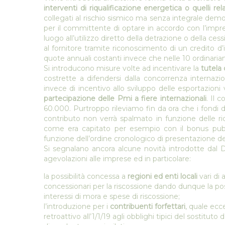
interventi di riqualificazione energetica o quelli rel
collegati al rischio sismico ma senza integrale demo
per il committente di optare in accordo con l’impre
luogo all’utilizzo diretto della detrazione o della cess
al fornitore tramite riconoscimento di un credito d
quote annuali costanti invece che nelle 10 ordinar
Si introducono misure volte ad incentivare la
tutela 
costrette a difendersi dalla concorrenza internazion
invece di incentivo allo sviluppo delle esportazioni
partecipazione delle Pmi a fiere internazionali
. Il 
60.000. Purtroppo rileviamo fin da ora che i fondi
contributo non verrà spalmato in funzione delle rich
come era capitato per esempio con il bonus pubbl
funzione dell’ordine cronologico di presentazione 
Si segnalano ancora alcune novità introdotte da
agevolazioni alle imprese ed in particolare:
la possibilità concessa a
regioni ed enti locali
vari di 
concessionari per la riscossione dando dunque la poss
interessi di mora e spese di riscossione;
l’introduzione per i
contribuenti forfettari
, quale ecc
retroattivo all’1/1/19 agli obblighi tipici del sostitut