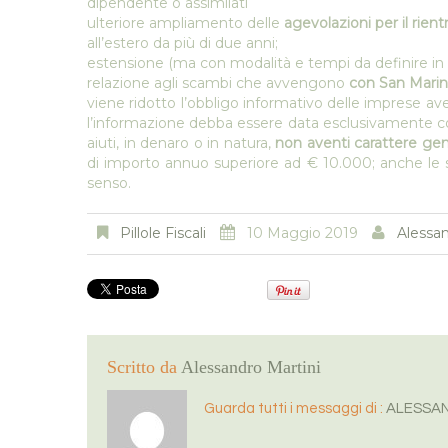
dipendente o assimilati
ulteriore ampliamento delle
agevolazioni per il rientr
all’estero da più di due anni;
estensione (ma con modalità e tempi da definire in 
relazione agli scambi che avvengono
con San Mari
viene ridotto l’obbligo informativo delle imprese aven
l’informazione debba essere data esclusivamente con 
aiuti, in denaro o in natura,
non aventi carattere gener
di importo annuo superiore ad € 10.000; anche le 
senso.
Pillole Fiscali
10 Maggio 2019
Alessan
Scritto da
Alessandro Martini
Guarda tutti i messaggi di :
ALESSAN