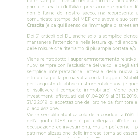
Le misure per il rilancio dell’economia italiana pa
prima lettera la
i di Italia
e precisamente quella di
I
non è farina del nostro sacco, ma rappresenta una
comunicato stampa del MEF che aveva a suo tem
Crescita
(e da qui il senso dell'immagine di street ar
Dei 51 articoli del DL anche solo la semplice elenca
mantenere l’attenzione nella lettura quindi ancor
delle misure che riteniamo di più ampia portata e/o d
Viene reintrodotto il
super ammortamento
relativo 
nuovi sempre con l’esclusione dei veicoli e degli altri
semplice interpretazione letterale della nuova 
introdotta per la prima volta con la Legge di Stabil
per l’acquisto di fabbricati strumentali nuovi (e qu
di risollevare il comparto immobiliare). Viene per
investimenti effettuati dal 01.04.2019 al 31.12.2019,
31.12.2019, di accettazione dell’ordine dal fornitor
di acquisizione.
Viene semplificato il calcolo della cosiddetta
mini I
dell’aliquota IRES non è più collegata all’effetto
occupazione ed investimenti, ma un po’ come il p
patrimonializzazione delle imprese torna ad essere