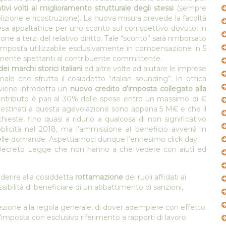
ativi volti al miglioramento strutturale degli stessi
(sempre
lizione e ricostruzione). La nuova misura prevede la facoltà
sa appaltatrice per uno sconto sul corrispettivo dovuto, in
ione a terzi del relativo diritto. Tale “sconto” sarà rimborsato
’imposta utilizzabile esclusivamente in compensazione in 5
iamente spettanti al contribuente committente.
dei marchi storici italiani
ed altre volte ad aiutare le imprese
ale che sfrutta il cosiddetto “italian sounding”. In ottica
 viene introdotta un
nuovo credito d’imposta collegato alla
contributo è pari al 30% delle spese entro un massimo di €
 destinati a questa agevolazione sono appena 5 M€ e che il
ieste, fino quasi a ridurlo a qualcosa di non significativo
icità nel 2018, ma l’ammissione al beneficio avverrà in
delle domande. Aspettiamoci dunque l’ennesimo click day.
l Decreto Legge che non hanno a che vedere con aiuti ed
aderire alla cosiddetta
rottamazione
dei ruoli affidati ai
ibilità di beneficiare di un abbattimento di sanzioni,
ezione alla regola generale, di dover adempiere con effetto
o d’imposta con esclusivo riferimento a rapporti di lavoro