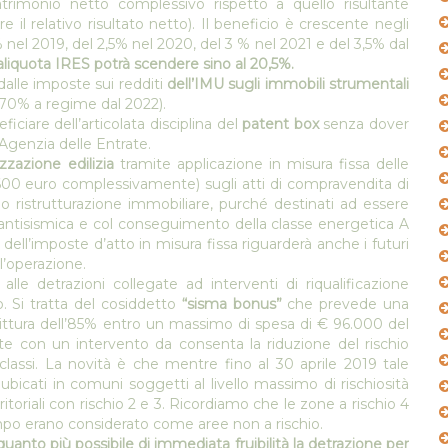
 patrimonio netto complessivo rispetto a quello risultante
e il relativo risultato netto). Il beneficio è crescente negli
 nel 2019, del 2,5% nel 2020, del 3 % nel 2021 e del 3,5% dal
’aliquota IRES potrà scendere sino al 20,5%.
alle imposte sui redditi
dell’IMU sugli immobili strumentali
70% a regime dal 2022).
iciare dell’articolata disciplina del
patent box
senza dover
’Agenzia delle Entrate.
izzazione edilizia
tramite applicazione in misura fissa delle
 600 euro complessivamente) sugli atti di compravendita di
 o ristrutturazione immobiliare, purché destinati ad essere
 antisismica e col conseguimento della classe energetica A
dell’imposte d’atto in misura fissa riguarderà anche i futuri
l’operazione.
alle detrazioni collegate ad interventi di riqualificazione
co. Si tratta del cosiddetto
“sisma bonus”
che prevede una
irittura dell’85% entro un massimo di spesa di € 96.000 del
ite con un intervento da consenta la riduzione del rischio
classi. La novità è che mentre fino al 30 aprile 2019 tale
bicati in comuni soggetti al livello massimo di rischiosità
ritoriali con rischio 2 e 3. Ricordiamo che le zone a rischio 4
mpo erano considerato come aree non a rischio.
uanto più possibile di immediata fruibilità la detrazione per