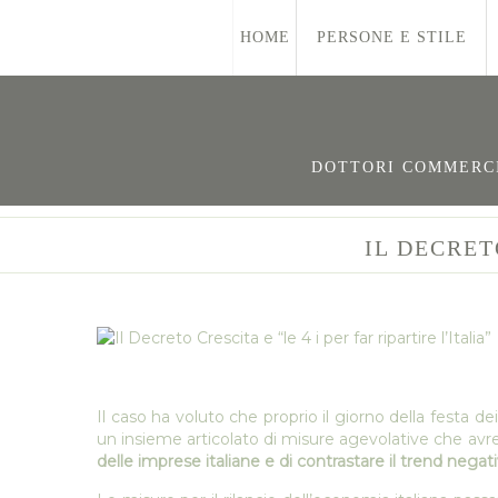
HOME
PERSONE E STILE
DOTTORI COMMERCIA
IL DECRET
Il caso ha voluto che proprio il giorno della festa de
un insieme articolato di misure agevolative che av
delle imprese italiane e di contrastare il trend negat