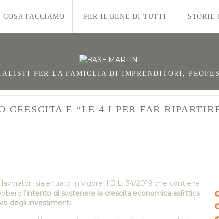
COSA FACCIAMO
PER IL BENE DI TUTTI
STORIE 
LISTI PER LA FAMIGLIA DI IMPRENDITORI, PROFES
O CRESCITA E “LE 4 I PER FAR RIPARTIRE
i lavoratori sia entrato in vigore il D.L. 34/2019 che contiene
rebbero
l’intento di sostenere la crescita economica asfittica
ivo degli investimenti
.