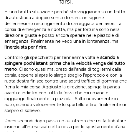
farsi.
E’ una brutta situazione perché sto viaggiando su un tratto
di autostrada a doppio senso di marcia in ragione
dell’ennesimo restringimento di carreggiata per lavori. La
corsia di emergenza è ridotta, ma per fortuna sono nella
direzione giusta e posso ancora sperare nelle piazzole di
emergenza. Finalmente ne vedo una in lontananza, ma
l’
inerzia sta per finire
.
Controllo gli specchietti per l’ennesima volta e
scendo a
spingere pochi istanti prima che la velocità venga del tutto
meno
. Ci sono quasi ma, preso dall’ansia di togliermi dalla
corsia, appena si apre lo slargo sbaglio l’approccio e con la
ruota destra finisco contro uno sparti traffico di gomma che
frena la mia corsa. Aggiusto la direzione, spingo la panda
avanti e indietro con tutta la forza che mi rimane e
raggiungo finalmente la piazzola. Salto nuovamente in
auto, richiudo velocemente lo sportello e tiro, finalmente un
sospiro di sollievo.
Pochi secondi dopo passa un autotreno che mi fa traballare
insieme all'intera scatoletta rossa per lo spostamento d’aria