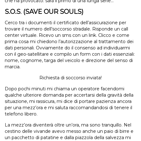
che ha provocato: sarà il primo di una lunga serie…
S.O.S
.
(SAVE OUR SOULS)
Cerco tra i documenti il certificato dell’assicurazione per
trovare il numero dell’soccorso stradale. Risponde un call
center virtuale. Ricevo un sms con un link. Clicco e come
prima cosa mi chiedono l’autorizzazione al trattamento dei
dati personali. Ovviamente do il consenso ad individuarmi
con il geo-satellitare e compilo un form con i dati essenziali:
nome, cognome, targa del veicolo e direzione del senso di
marcia.
Richiesta di soccorso inviata!
Dopo pochi minuti mi chiama un operatore facendomi
qualche ulteriore domanda per accertarsi della gravità della
situazione, mi rassicura, mi dice di portare pazienza ancora
per una mezz’ora e mi saluta raccomandandosi di tenere il
telefono libero.
La mezz’ora diventerà oltre un’ora, ma sono tranquillo. Nel
cestino delle vivande avevo messo anche un paio di birre e
un pacchetto di patatine e dalla piazzola della salvezza mi