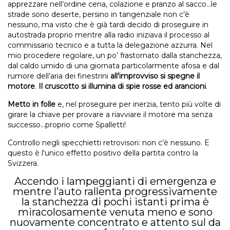
apprezzare nell’ordine cena, colazione e pranzo al sacco…le
strade sono deserte, persino in tangenziale non c’è
nessuno, ma visto che è già tardi decido di proseguire in
autostrada proprio mentre alla radio iniziava il processo al
commissario tecnico e a tutta la delegazione azzurra. Nel
mio procedere regolare, un po’ frastornato dalla stanchezza,
dal caldo umido di una giornata particolarmente afosa e dal
rumore dell’aria dei finestrini
all’improvviso si spegne il
motore
.
Il cruscotto si illumina di spie rosse ed arancioni
.
Metto in folle
e, nel proseguire per inerzia, tento più volte di
girare la chiave per provare a riavviare il motore ma senza
successo...proprio come Spalletti!
Controllo negli specchietti retrovisori: non c’è nessuno. E
questo è l'unico effetto positivo della partita contro la
Svizzera.
Accendo i lampeggianti di emergenza e
mentre l’auto rallenta progressivamente
la stanchezza di pochi istanti prima è
miracolosamente venuta meno e sono
nuovamente concentrato e attento sul da