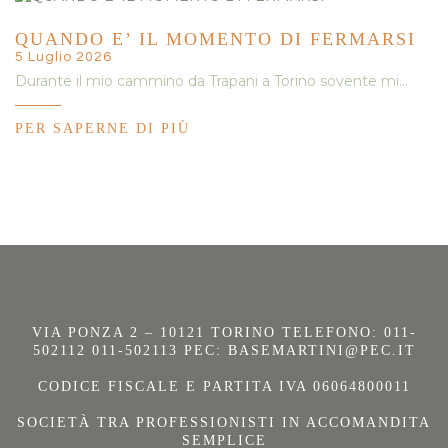
QUANDO E’ IL MOMENTO DI FERMARSI
5 Luglio 2026
Durante il mio cammino da Trapani a Torino sovente mi…
PER SAPERNE DI PIÙ
VIA PONZA 2 – 10121 TORINO TELEFONO: 011-
502112 011-502113 PEC:
BASEMARTINI@PEC.IT
CODICE FISCALE E PARTITA IVA 06064800011
SOCIETÀ TRA PROFESSIONISTI IN ACCOMANDITA
SEMPLICE