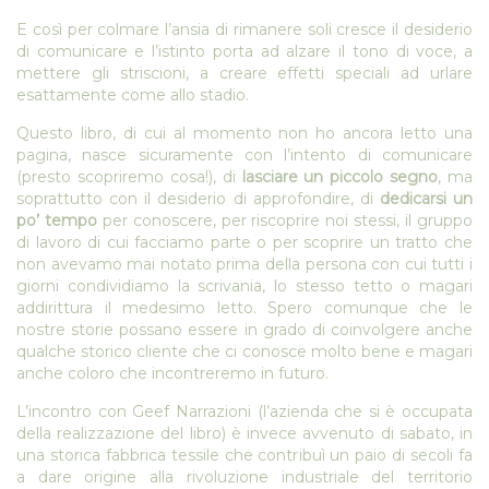
E così per colmare l’ansia di rimanere soli cresce il desiderio
di comunicare e l’istinto porta ad alzare il tono di voce, a
mettere gli striscioni, a creare effetti speciali ad urlare
esattamente come allo stadio.
Questo libro, di cui al momento non ho ancora letto una
pagina, nasce sicuramente con l’intento di comunicare
(presto scopriremo cosa!), di
lasciare un piccolo segno
, ma
soprattutto con il desiderio di approfondire, di
dedicarsi un
po’ tempo
per conoscere, per riscoprire noi stessi, il gruppo
di lavoro di cui facciamo parte o per scoprire un tratto che
non avevamo mai notato prima della persona con cui tutti i
giorni condividiamo la scrivania, lo stesso tetto o magari
addirittura il medesimo letto. Spero comunque che le
nostre storie possano essere in grado di coinvolgere anche
qualche storico cliente che ci conosce molto bene e magari
anche coloro che incontreremo in futuro.
L’incontro con Geef Narrazioni (l’azienda che si è occupata
della realizzazione del libro) è invece avvenuto di sabato, in
una storica fabbrica tessile che contribuì un paio di secoli fa
a dare origine alla rivoluzione industriale del territorio