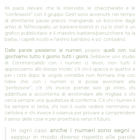
Mi piace rilevare che le interviste, le chiacchierate e le
“confessioni” con il gruppo Geef sono avvenute nel tempo
di altrettante pause pranzo mangiando un boccone dagli
amici di 16Pincopallo, un barbiere-bistrot in cui lo chef è un
grafico pubblicitario e il maestro barbiere/parrucchiere ha la
barba, i capelli incolti e l’animo bambino e po’ contadino.
Dalle parole passiamo ai numeri
, proprio
quelli con cui
giochiamo tutto il giorno tutti i giorni.
Sebbene uno studio
di Commercialisti con i numeri ci lavori, non tutti li
approcciamo allo stesso modo: c’è chi li spacca in quattro e
per i rotti dopo la virgola vorrebbe non fermarsi mai con
l’idea che con i numeri ci si possa avvicinare alla
“perfezione”, c’è chi invece prende solo gli interi, chi
addirittura si accontenta di arrotondare alle migliaia o chi
cerca sempre una quadratura di conferma. C’è chi i numeri li
ha sempre in testa, chi non li vuole vedere nemmeno in
cartolina e chi invece li osserva per provare a comprendere
il senso delle cose e per proiettarsi verso il futuro.
In ogni caso
anche i numeri sono segni
e
seppur in modo diverso rispetto alle parole