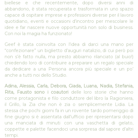
biellese e che recentemente, dopo diversi anni di
abbandono, è stata recuperata e trasformata in uno spazio
capace di ospitare imprese e professioni diverse per il lavoro
quotidiano, eventi e occasioni d’incontro per mescolare le
idee e far nascere nuove opportunità non solo di business.
Con noi la magia ha funzionato!
Geef è stata coinvolta con l’idea di darci una mano per
“confezionare” un biglietto d’auguri natalizio, di cui però poi
non s’è fatto nulla, ma presto abbiamo rilanciato (al buio!)
chiedendo loro di contribuire a preparare un regalo speciale
da dedicare a una Persona ancora più speciale e un po’
anche a tutti noi dello Studio.
Adina, Alessia, Carla, Debora, Giada, Luana, Nadia, Stefania,
Rita, Fausto sono i coautori
delle loro storie che hanno
come protagonista e filo conduttore del libro la Ragioniera,
il Grillo, la Zia che non è zia o semplicemente Lidia. La
stessa che pochi giorni fa in un rovente tardo pomeriggio di
fine giugno si è assentata dall’ufficio per ripresentarsi dopo
una manciata di minuti con una vaschetta di gelato,
coppette e palette facendoci una sorpresa dal sapore d’altri
tempi.