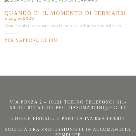
QUANDO E’ IL MOMENTO DI FERMARSI
5 Luglio 2026
Durante il mio cammino da Trapani a Torino sovente mi…
PER SAPERNE DI PIÙ
VIA PONZA 2 – 10121 TORINO TELEFONO: 011-
502112 011-502113 PEC:
BASEMARTINI@PEC.IT
CODICE FISCALE E PARTITA IVA 06064800011
SOCIETÀ TRA PROFESSIONISTI IN ACCOMANDITA
SEMPLICE