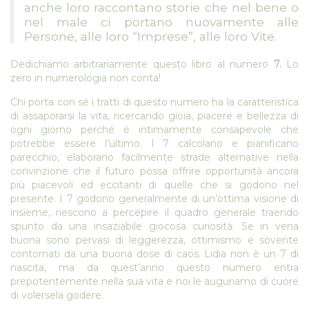
anche loro raccontano storie che nel bene o
nel male ci portano nuovamente alle
Persone, alle loro “Imprese”, alle loro Vite.
Dedichiamo arbitrariamente questo libro al numero
7.
Lo
zero in numerologia non conta!
Chi porta con sé i tratti di questo numero ha la caratteristica
di assaporarsi la vita, ricercando gioia, piacere e bellezza di
ogni giorno perché è intimamente consapevole che
potrebbe essere l’ultimo. I 7 calcolano e pianificano
parecchio, elaborano facilmente strade alternative nella
convinzione che il futuro possa offrire opportunità ancora
più piacevoli ed eccitanti di quelle che si godono nel
presente. I 7 godono generalmente di un’ottima visione di
insieme, riescono a percepire il quadro generale traendo
spunto da una insaziabile giocosa curiosità. Se in vena
buona sono pervasi di leggerezza, ottimismo e sovente
contornati da una buona dose di caos. Lidia non è un 7 di
nascita, ma da quest’anno questo numero entra
prepotentemente nella sua vita e noi le auguriamo di cuore
di volersela godere.