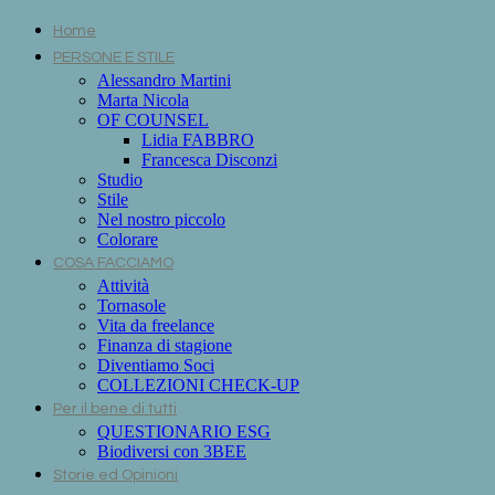
Home
PERSONE E STILE
Alessandro Martini
Marta Nicola
OF COUNSEL
Lidia FABBRO
Francesca Disconzi
Studio
Stile
Nel nostro piccolo
Colorare
COSA FACCIAMO
Attività
Tornasole
Vita da freelance
Finanza di stagione
Diventiamo Soci
COLLEZIONI CHECK-UP
Per il bene di tutti
QUESTIONARIO ESG
Biodiversi con 3BEE
Storie ed Opinioni