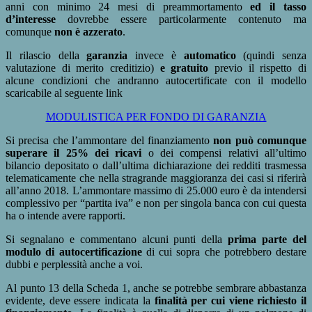
anni con minimo 24 mesi di preammortamento
ed il tasso
d’interesse
dovrebbe essere particolarmente contenuto ma
comunque
non è azzerato
.
Il rilascio della
garanzia
invece è
automatico
(quindi senza
valutazione di merito creditizio)
e gratuito
previo il rispetto di
alcune condizioni che andranno autocertificate con il modello
scaricabile al seguente link
MODULISTICA PER FONDO DI GARANZIA
Si precisa che l’ammontare del finanziamento
non può comunque
superare il 25% dei ricavi
o dei compensi relativi all’ultimo
bilancio depositato o dall’ultima dichiarazione dei redditi trasmessa
telematicamente che nella stragrande maggioranza dei casi si riferirà
all’anno 2018. L’ammontare massimo di 25.000 euro è da intendersi
complessivo per “partita iva” e non per singola banca con cui questa
ha o intende avere rapporti.
Si segnalano e commentano alcuni punti della
prima parte del
modulo di autocertificazione
di cui sopra che potrebbero destare
dubbi e perplessità anche a voi.
Al punto 13 della Scheda 1, anche se potrebbe sembrare abbastanza
evidente, deve essere indicata la
finalità per cui viene richiesto il