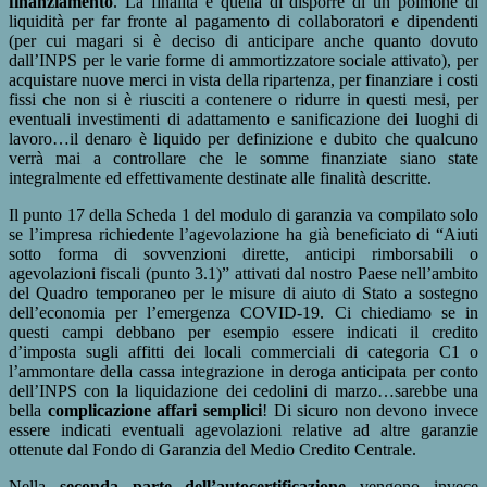
finanziamento
. La finalità è quella di disporre di un polmone di
liquidità per far fronte al pagamento di collaboratori e dipendenti
(per cui magari si è deciso di anticipare anche quanto dovuto
dall’INPS per le varie forme di ammortizzatore sociale attivato), per
acquistare nuove merci in vista della ripartenza, per finanziare i costi
fissi che non si è riusciti a contenere o ridurre in questi mesi, per
eventuali investimenti di adattamento e sanificazione dei luoghi di
lavoro…il denaro è liquido per definizione e dubito che qualcuno
verrà mai a controllare che le somme finanziate siano state
integralmente ed effettivamente destinate alle finalità descritte.
Il punto 17 della Scheda 1 del modulo di garanzia va compilato solo
se l’impresa richiedente l’agevolazione ha già beneficiato di “Aiuti
sotto forma di sovvenzioni dirette, anticipi rimborsabili o
agevolazioni fiscali (punto 3.1)” attivati dal nostro Paese nell’ambito
del Quadro temporaneo per le misure di aiuto di Stato a sostegno
dell’economia per l’emergenza COVID-19. Ci chiediamo se in
questi campi debbano per esempio essere indicati il credito
d’imposta sugli affitti dei locali commerciali di categoria C1 o
l’ammontare della cassa integrazione in deroga anticipata per conto
dell’INPS con la liquidazione dei cedolini di marzo…sarebbe una
bella
complicazione affari semplici
! Di sicuro non devono invece
essere indicati eventuali agevolazioni relative ad altre garanzie
ottenute dal Fondo di Garanzia del Medio Credito Centrale.
Nella
seconda parte dell’autocertificazione
vengono invece