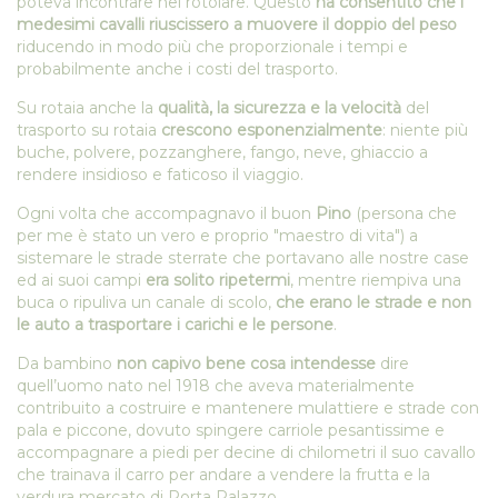
poteva incontrare nel rotolare. Questo
ha consentito che i
medesimi cavalli riuscissero a muovere il doppio del peso
riducendo in modo più che proporzionale i tempi e
probabilmente anche i costi del trasporto.
Su rotaia anche la
qualità, la sicurezza e la velocità
del
trasporto su rotaia
crescono esponenzialmente
: niente più
buche, polvere, pozzanghere, fango, neve, ghiaccio a
rendere insidioso e faticoso il viaggio.
Ogni volta che accompagnavo il buon
Pino
(persona che
per me è stato un vero e proprio "maestro di vita") a
sistemare le strade sterrate che portavano alle nostre case
ed ai suoi campi
era solito ripetermi
, mentre riempiva una
buca o ripuliva un canale di scolo,
che erano le strade e non
le auto a trasportare i carichi e le persone
.
Da bambino
non capivo bene cosa intendesse
dire
quell’uomo nato nel 1918 che aveva materialmente
contribuito a costruire e mantenere mulattiere e strade con
pala e piccone, dovuto spingere carriole pesantissime e
accompagnare a piedi per decine di chilometri il suo cavallo
che trainava il carro per andare a vendere la frutta e la
verdura mercato di Porta Palazzo.