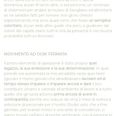
domenica, al pari di tante altre, si era percorso un centinaio
di chilometri per andare al museo di Savigliano ed altrettanti
se ne sarebbe fatti per tornare: non gli ho chiesto
esplicitamente, ma sono quasi certo che fosse
un semplice
volontario
, al pari delle altre guide che però, a giudicare dal
colore dei capelli, erano tutti in età da pensione e con buona
probabilità tutti ex ferrovieri.
MOVIMENTO AD OGNI FERMATA
Il primo elemento di ispirazione è stato proprio
quel
ragazzo, la sua ambizione e la sua determinazione
. In quel
periodo era aumentata la mia sensibilità verso quei temi
(giovani e meno giovani che desiderassero
lavorare ed al
tempo stesso imparare o imparare ancora e dare
il loro
contributo umano e valoriale all’ambiente di lavoro e a tutto
quello che gli ruota attorno
prima ancora di avere in
contropartita
) perché ero reduce da circa 2 mesi di ricerca e
selezione di personale per il nostro Studio visto che a fine
gennaio, per svariati motivi e una serie di coincidenze, ci
siamo trovati, nell’arco di poche settimane, con 4 persone in