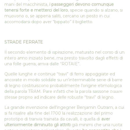
mani del macchinista,
i passeggeri devono comunque
tenersi forte e metterci del loro
, specie quando si alzano, si
muovono o, se appena saliti, cercano un posto in cui
accomodarsi dopo aver “bippato” il biglietto.
STRADE FERRATE
Il secondo elemento di ispirazione, maturato nel corso di un
intero anno iniziato bene, ma presto travolto dagli effetti di
una folle guerra, arriva dalle “ROTAIE”.
Quelle lunghe e continue “travi” di ferro appoggiate ed
ancorate in modo solidale su un’interminabile serie di barre
di legno costituiscono probabilmente l’origine etimologica
della parola TRAM. Pare infatti che la parola sassone
traam
stesse proprio ad indicare delle robuste “travi” di legno.
La grande invenzione dell’ingegner Benjamin Outram, a cui
si fa risalire alla fine del 1700 la realizzazione del primo
prototipo di tranvia trainata da cavalli, è quella di
aver
ulteriormente diminuito gli attriti
già minimi che una ruota