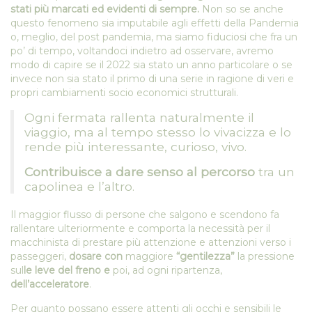
stati più marcati ed evidenti di sempre.
Non so se anche
questo fenomeno sia imputabile agli effetti della Pandemia
o, meglio, del post pandemia, ma siamo fiduciosi che fra un
po’ di tempo, voltandoci indietro ad osservare, avremo
modo di capire se il 2022 sia stato un anno particolare o se
invece non sia stato il primo di una serie in ragione di veri e
propri cambiamenti socio economici strutturali.
Ogni fermata rallenta naturalmente il
viaggio, ma al tempo stesso lo vivacizza e lo
rende più interessante, curioso, vivo.
Contribuisce a dare senso al percorso
tra un
capolinea e l’altro.
Il maggior flusso di persone che salgono e scendono fa
rallentare ulteriormente e comporta la necessità per il
macchinista di prestare più attenzione e attenzioni verso i
passeggeri,
dosare con
maggiore
“gentilezza”
la pressione
sul
le leve
del freno e
poi, ad ogni ripartenza,
dell’acceleratore
.
Per quanto possano essere attenti gli occhi e sensibili le