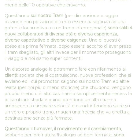
meno delle 10 operative che eravamo.
Quest’anno
sul nostro Tram
(per dimensione e raggio
d’azione non possiamo di certo essere paragonati ad una
potente locomotiva o a un treno interregionale)
sono saliti 4
nuovi collaboratori di diversa età e diversa esperienza,
diverse aspettative e diverse esigenze.
Uno di questi è
sceso alla prima fermata, dopo essersi accorto di aver preso
il tram sbagliato, gli altri invece per il momento proseguono
il viaggio e noi siamo super contenti.
Un discorso analogo lo potremmo fare con riferimento ai
clienti
: società che si costituiscono, nuove professioni che si
avviano ed i cui promotori salgono sul nostro Tram ed altre
realtà (per noi più o meno storiche) che chiudono, vengono
proprio meno o in altri casi hanno semplicemente necessità
di cambiare strada e quindi prendono un altro tram o
ambiscono a cambiare velocità e quindi intendono salire su
un vero e proprio treno, magari una freccia che va diretta a
destinazione senza più fermate.
Quest'anno il turnover, il movimento e il cambiamento
,
sebbene per loro natura fisiologici ad ogni fermata,
sono