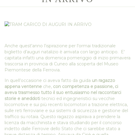
Anche quest'anno l’ispirazione per l'ormai tradizionale
biglietto d’auguri natalizio è arrivata con largo anticipo. E'
capitata infatti una domenica pomeriggio di inizio primavera
trascorsa in provincia di Cuneo alla scoperta del Museo
Piemontese della Ferrovia.
In quell’occasione ci aveva fatto da guida
un ragazzo
appena ventenne
che,
con competenza e passione, ci
aveva trasmesso tutto il suo entusiasmo nel raccontarci
storie e aneddoti
tecnici ed ingegneristici su vecchie
locomotive e sui più recenti locomotori a trazione elettrica,
sulle reti ferroviarie e sui sistemi di sicurezza e gestione del
traffico su rotaia. Questo ragazzo aspirava a prendere la
licenza da macchinista e stava studiando per il concorso
indetto dalle Ferrovie dello Stato che ci sarebbe stato a
breve distanza di tempo. Arrivava da Ciriè e quella