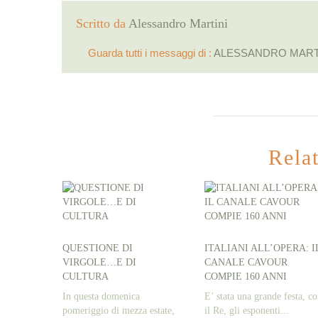
Scritto da
Alessandro Martini
Guarda tutti i messaggi di :
ALESSANDRO MART
Rela
QUESTIONE DI
ITALIANI ALL’OPERA: I
VIRGOLE…E DI
CANALE CAVOUR
CULTURA
COMPIE 160 ANNI
In questa domenica
E’ stata una grande festa, c
pomeriggio di mezza estate,
il Re, gli esponenti...