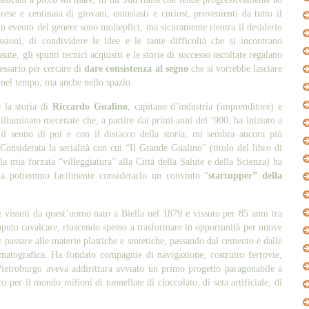
se e centinaia di giovani, entusiasti e curiosi, provenienti da tutto il
un evento del genere sono molteplici, ma sicuramente rientra il desiderio
ssioni, di condividere le idee e le tante difficoltà che si incontrano
te, gli spunti tecnici acquisiti e le storie di successo ascoltate regalano
cessario per cercare di
dare consistenza al segno
che si vorrebbe lasciare
nel tempo, ma anche nello spazio.
 la storia di
Riccardo Gualino
, capitano d’industria (imprenditore) e
 illuminato mecenate che, a partire dai primi anni del ‘900, ha iniziato a
 il senno di poi e con il distacco della storia, mi sembra ancora più
Considerata la serialità con cui “Il Grande Gualino” (titolo del libro di
a mia forzata “villeggiatura” alla Città della Salute e della Scienza) ha
ta potremmo facilmente considerarlo un convinto “
startupper” della
 vissuti da quest’uomo nato a Biella nel 1879 e vissuto per 85 anni tra
puto cavalcare, riuscendo spesso a trasformare in opportunità per nuove
r passare alle materie plastiche e sintetiche, passando dal cemento e dalle
ematografica. Ha fondato compagnie di navigazione, costruito ferrovie,
n Pietroburgo aveva addirittura avviato un primo progetto paragonabile a
o per il mondo milioni di tonnellate di cioccolato, di seta artificiale, di