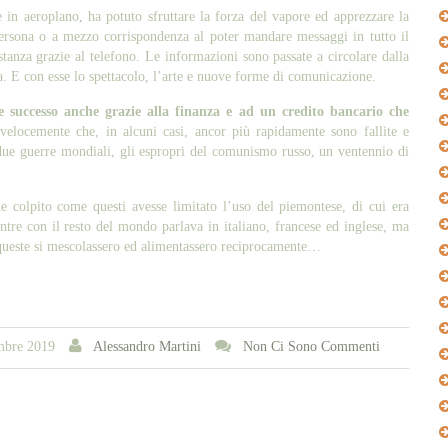
 in aeroplano, ha potuto sfruttare la forza del vapore ed apprezzare la
i persona o a mezzo corrispondenza al poter mandare messaggi in tutto il
stanza grazie al telefono. Le informazioni sono passate a circolare dalla
ma. E con esse lo spettacolo, l’arte e nuove forme di comunicazione.
 successo anche grazie alla finanza e ad un credito bancario che
 velocemente che, in alcuni casi, ancor più rapidamente sono fallite e
a due guerre mondiali, gli espropri del comunismo russo, un ventennio di
 colpito come questi avesse limitato l’uso del piemontese, di cui era
ntre con il resto del mondo parlava in italiano, francese ed inglese, ma
 queste si mescolassero ed alimentassero reciprocamente…
mbre 2019
Alessandro Martini
Non Ci Sono Commenti