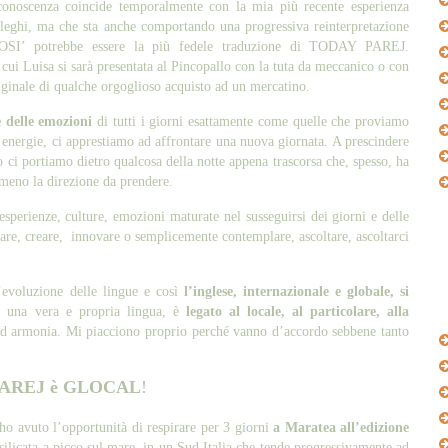
conoscenza coincide temporalmente con la mia più recente esperienza
lleghi, ma che sta anche comportando una progressiva reinterpretazione
COSI’ potrebbe essere la più fedele traduzione di TODAY PAREJ.
 cui Luisa si sarà presentata al Pincopallo con la tuta da meccanico o con
originale di qualche orgoglioso acquisto ad un mercatino.
e delle emozioni
di tutti i giorni esattamente come quelle che proviamo
 energie, ci apprestiamo ad affrontare una nuova giornata. A prescindere
o ci portiamo dietro qualcosa della notte appena trascorsa che, spesso, ha
tomeno la direzione da prendere.
esperienze, culture, emozioni maturate nel susseguirsi dei giorni e delle
fare, creare, innovare o semplicemente contemplare, ascoltare, ascoltarci
’evoluzione delle lingue e così
l’inglese, internazionale e globale, si
e una vera e propria lingua, è
legato al locale, al particolare, alla
 ed armonia. Mi piacciono proprio perché vanno d’accordo sebbene tanto
AREJ è GLOCAL
!
ho avuto l’opportunità di respirare per 3 giorni
a Maratea all’edizione
silicata a picco sul mare, in un Sud Italia che tende progressivamente ad