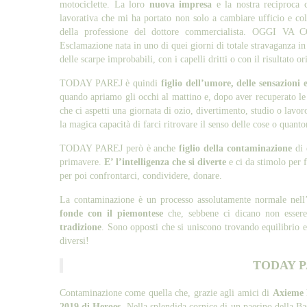
motociclette. La loro
nuova impresa
e la nostra reciproca 
lavorativa che mi ha portato non solo a cambiare ufficio e co
della professione del dottore commercialista. OGGI VA 
Esclamazione nata in uno di quei giorni di totale stravaganza in
delle scarpe improbabili, con i capelli dritti o con il risultato 
TODAY PAREJ è quindi
figlio dell’umore, delle sensazioni 
quando apriamo gli occhi al mattino e, dopo aver recuperato le
che ci aspetti una giornata di ozio, divertimento, studio o lavor
la magica capacità di farci ritrovare il senso delle cose o quan
TODAY PAREJ però è anche
figlio della contaminazione
di 
primavere.
E’ l’intelligenza che si diverte
e ci da stimolo per 
per poi confrontarci, condividere, donare.
La contaminazione è un processo assolutamente normale nell
fonde con il piemontese
che, sebbene ci dicano non esser
tradizione
. Sono opposti che si uniscono trovando equilibrio
diversi!
TODAY P
Contaminazione come quella che, grazie agli amici di
Axieme
2019 di Heroes
. Nella splendida cornice di un paesino della Ba