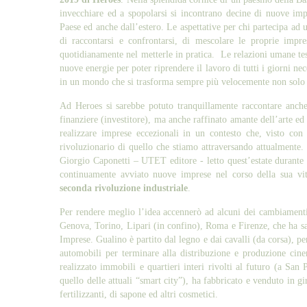
invecchiare ed a spopolarsi si incontrano decine di nuove impre
Paese ed anche dall’estero. Le aspettative per chi partecipa ad 
di raccontarsi e confrontarsi, di mescolare le proprie impre
quotidianamente nel metterle in pratica. Le relazioni umane tessu
nuove energie per poter riprendere il lavoro di tutti i giorni ne
in un mondo che si trasforma sempre più velocemente non solo 
Ad Heroes si sarebbe potuto tranquillamente raccontare anche
finanziere (investitore), ma anche raffinato amante dell’arte ed
realizzare imprese eccezionali in un contesto che, visto con
rivoluzionario di quello che stiamo attraversando attualmente. 
Giorgio Caponetti – UTET editore - letto quest’estate durante l
continuamente avviato nuove imprese nel corso della sua vi
seconda rivoluzione industriale
.
Per rendere meglio l’idea accennerò ad alcuni dei cambiamenti
Genova, Torino, Lipari (in confino), Roma e Firenze, che ha sa
Imprese. Gualino è partito dal legno e dai cavalli (da corsa), pe
automobili per terminare alla distribuzione e produzione cin
realizzato immobili e quartieri interi rivolti al futuro (a Sa
quello delle attuali “smart city”), ha fabbricato e venduto in gir
fertilizzanti, di sapone ed altri cosmetici.