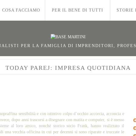
COSA FACCIAMO
PER IL BENE DI TUTTI
STORIE 
LISTI PER LA FAMIGLIA DI IMPRENDITORI, PROFES
TODAY PAREJ: IMPRESA QUOTIDIANA
raffina sensibilità e con istintivo colpo d’occhio accorcia, acconcia e
invece, dopo anni trascorsi a disegnare con matita e computer, si è messo
Insieme al loro amico, nonché storico socio Frank, hanno realizzato il
di una vecchia officina in cui per decenni si sono riparate e truccate le