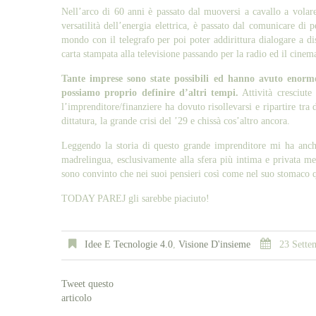
Nell’arco di 60 anni è passato dal muoversi a cavallo a volare
versatilità dell’energia elettrica, è passato dal comunicare d
mondo con il telegrafo per poi poter addirittura dialogare a di
carta stampata alla televisione passando per la radio ed il cine
Tante imprese sono state possibili ed hanno avuto enorme
possiamo proprio definire d’altri tempi.
Attività cresciute
l’imprenditore/finanziere ha dovuto risollevarsi e ripartire tr
dittatura, la grande crisi del ’29 e chissà cos’altro ancora.
Leggendo la storia di questo grande imprenditore mi ha anche
madrelingua, esclusivamente alla sfera più intima e privata me
sono convinto che nei suoi pensieri così come nel suo stomaco
TODAY PAREJ gli sarebbe piaciuto!
Idee E Tecnologie 4.0
,
Visione D'insieme
23 Sette
Tweet questo
articolo