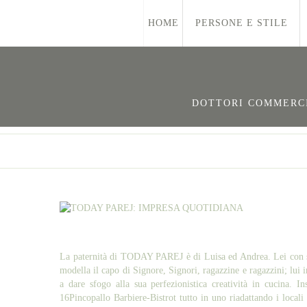
HOME
PERSONE E STILE
DOTTORI COMMERCIA
La paternità di TODAY PAREJ è di Luisa ed Andrea. Lei con sop
modella il capo di Signore, Signori, ragazzine e ragazzini; lui 
a dare sfogo alla sua perfezionistica creatività in cucina. 
16Pincopallo Barbiere-Bistrot tutto in uno riadattando i locali 