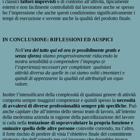
i classici
fattori imprevisti
o di contorno all’attività, tipicamente
esterni e non facilmente controllabili dal lavoratore anche se spesso
ho l’impressione che anche questi condizionino significativamente i
tempi di esecuzione e sovente anche la qualità del prodotto finale.
IN CONCLUSIONE: RIFLESSIONI ED AUSPICI
Nell’
era del tutto qui ed ora (e possibilmente gratis e
senza sforzo)
stiamo progressivamente riducendo la
nostra sensibilità a comprendere l’impegno (e
l’esperienza) necessari per completare qualsiasi
attività diversa da quelle in cui siamo soliti cimentarci e
quindi di apprezzarne la qualità ed attribuirgli un equo
valore.
Inoltre l’intensificarsi della complessità di qualsiasi genere di attività
comporta sempre maggiori competenze e quindi spesso la
necessità
di avvalersi di diverse professionalità sempre più specifiche
. Può
anche capitare che all’interno dello stesso team di lavoro, all’interno
della medesima azienda in ragione della parcellizzazione del lavoro
si cada nella
tentazione di sopravvalutare la propria funzione e
sminuire quella delle altre persone
coinvolte correndo, tra l’altro,
il forte rischio di perdere di vista l’obiettivo finale del committente
piuttosto che dell’azienda per cui lavorano che dovrebbe invece