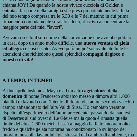
chiama JOY! Da quando la nostra vivace cucciola di Golden è
entrata a far parte della famiglia si è presa prepotentemente la fetta
del mio tempo compresa tra le 5,30 e le 7 del mattino in cui prima,
rimanendo comodamente sdraiato a letto, riuscivo a concentrare la
maggior parte dei miei “lavori”.
Avevamo scelto il suo nome nella convinzione che avrebbe portato
in casa, dopo un anno molto difficile, una
nuova ventata di gioia
ed allegria
e così è stato. Avevo però un po’ sottovalutato tutte le
attenzioni che richiedono questi splendidi
compagni di gioco e
maestri di vita
!
A TEMPO, IN TEMPO
A fine aprile insieme a Maya e ad un altro
agricoltore della
domenica
di nome Francesco abbiamo messo a dimora altri 1.000
piantini di lavanda con l’intento di ridare vita ad un secondo vecchio
campo abbandonato dell’alta Val di Susa. Ho cambiato versante
rispetto all’esperimento dell’anno precedente, passando dal sud est
di Desertes al sud ovest di Le Gleise ma la quota è rimasta quella
limite dei circa 1.600 metri. Lassù a maggio ha fatto ancora molto
freddo e qualche gelata notturna ha condizionato lo sviluppo dei
nuovi minuscoli “lavandini” già stressati dal cambio di ambiente, ma