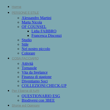
Home
PERSONE E STILE
Alessandro Martini
Marta Nicola
OF COUNSEL
Lidia FABBRO
Francesca Disconzi
Studio
Stile
Nel nostro piccolo
Colorare
COSA FACCIAMO
Attività
Tornasole
Vita da freelance
Finanza di stagione
Diventiamo Soci
COLLEZIONI CHECK-UP
Per il bene di tutti
QUESTIONARIO ESG
Biodiversi con 3BEE
Storie ed Opinioni