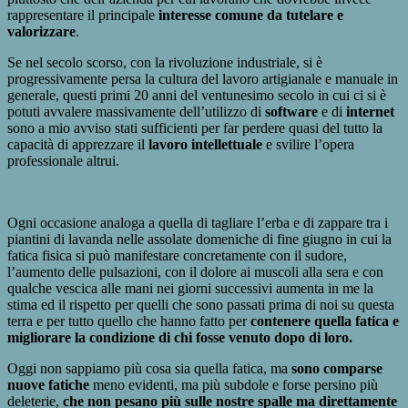
rappresentare il principale
interesse comune da tutelare e
valorizzare
.
Se nel secolo scorso, con la rivoluzione industriale, si è
progressivamente persa la cultura del lavoro artigianale e manuale in
generale, questi primi 20 anni del ventunesimo secolo in cui ci si è
potuti avvalere massivamente dell’utilizzo di
software
e di
internet
sono a mio avviso stati sufficienti per far perdere quasi del tutto la
capacità di apprezzare il
lavoro intellettuale
e svilire l’opera
professionale altrui.
Ogni occasione analoga a quella di tagliare l’erba e di zappare tra i
piantini di lavanda nelle assolate domeniche di fine giugno in cui la
fatica fisica si può manifestare concretamente con il sudore,
l’aumento delle pulsazioni, con il dolore ai muscoli alla sera e con
qualche vescica alle mani nei giorni successivi aumenta in me la
stima ed il rispetto per quelli che sono passati prima di noi su questa
terra e per tutto quello che hanno fatto per
contenere quella fatica e
migliorare la condizione di chi fosse venuto dopo di loro.
Oggi non sappiamo più cosa sia quella fatica, ma
sono comparse
nuove fatiche
meno evidenti, ma più subdole e forse persino più
deleterie,
che non pesano più sulle nostre spalle ma direttamente