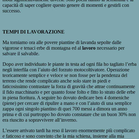
capacità di saper cogliere questo genere di momenti e gestirli con
successo.
TEMPI DI LAVORAZIONE
Ma torniamo ora alle povere piantine di lavanda sepolte dalle
vigorose e tenaci erbe di montagna ed al
lavoro
necessario per
salvare il salvabile.
Dopo aver individuato le piante in testa ad ogni fila ho tagliato l’erba
negli interfila con l’aiuto del forzuto motocoltivatore. Operazione
teoricamente semplice e veloce se non fosse per la pendenza del
terreno che rende complicato anche solo stare in piedi e
faticosissimo contrastare la forza di gravità che attrae continuamente
il fido macchinario e per quanto fosse folto e fitto lo strato delle erbe
in piena fioritura. A seguire ho dovuto dedicare ben 4 domeniche
(piene) per cercare di ripulire a mano e con l’aiuto di una semplice
zappa ogni singolo piantino di quei 700 messi a dimora un anno
prima e di cui purtroppo ho dovuto constatare che un buon 30% non
era riuscito a sopravvivere all’inverno.
L’essere arrivato tardi ha reso il lavoro enormemente più complicato
e faticoso e sono convinto che la mia schiena, insieme alla mia