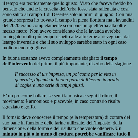
il tempo era teoricamente quello giusto. Visto che faceva freddo ho
pensato che anche la crescita dell’erba fosse stata rallentata e così
sono salito al campo 1 di Desertes solo ai primi di giugno. Con mia
grande sorpresa ho trovato il campo in piena fioritura ma i lavandini
del 2020 erano completamente scomparsi in quell’erba alta oltre
mezzo metro. Non avevo considerato che la lavanda avrebbe
impiegato molto più tempo rispetto alle altre erbe a risvegliarsi dal
letargo invernale e che il suo sviluppo sarebbe stato in ogni caso
molto meno rigoglioso.
In buona sostanza avevo completamente sbagliato
il tempo
dell’intervento
del primo, il più importante, diserbo della stagione.
Il successo di un’impresa, un po’ come per la vita in
generale, dipende in buona parte dall’essere in grado
di cogliere una serie di tempi giusti.
E’ un po’ come ballare, se senti la musica e segui il ritmo, il
movimento è armonioso e piacevole, in caso contrario risulta
sgraziato e goffo.
Il fornaio deve conoscere il tempo (e la temperatura) di cottura del
suo pane in funzione delle farine utilizzate, dell’impasto, della
dimensione, della forma e del risultato che vuole ottenere.
Un
minuto in più o in meno di cottura potrebbe vanificare tutto il