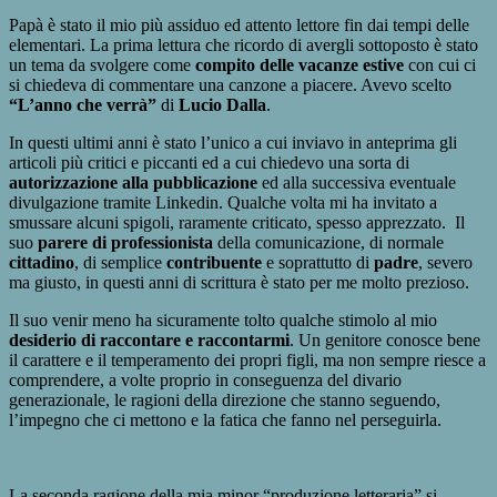
Papà è stato il mio più assiduo ed attento lettore fin dai tempi delle
elementari. La prima lettura che ricordo di avergli sottoposto è stato
un tema da svolgere come
compito delle vacanze estive
con cui ci
si chiedeva di commentare una canzone a piacere. Avevo scelto
“L’anno che verrà”
di
Lucio Dalla
.
In questi ultimi anni è stato l’unico a cui inviavo in anteprima gli
articoli più critici e piccanti ed a cui chiedevo una sorta di
autorizzazione alla pubblicazione
ed alla successiva eventuale
divulgazione tramite Linkedin. Qualche volta mi ha invitato a
smussare alcuni spigoli, raramente criticato, spesso apprezzato. Il
suo
parere di professionista
della comunicazione, di normale
cittadino
, di semplice
contribuente
e soprattutto di
padre
, severo
ma giusto, in questi anni di scrittura è stato per me molto prezioso.
Il suo venir meno ha sicuramente tolto qualche stimolo al mio
desiderio di raccontare e raccontarmi
. Un genitore conosce bene
il carattere e il temperamento dei propri figli, ma non sempre riesce a
comprendere, a volte proprio in conseguenza del divario
generazionale, le ragioni della direzione che stanno seguendo,
l’impegno che ci mettono e la fatica che fanno nel perseguirla.
La seconda ragione della mia minor “produzione letteraria” si