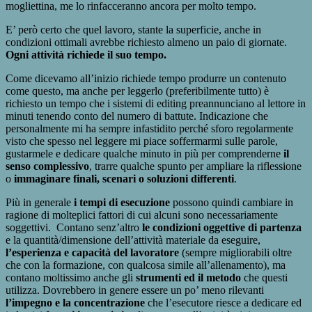
mogliettina, me lo rinfacceranno ancora per molto tempo.
E’ però certo che quel lavoro, stante la superficie, anche in
condizioni ottimali avrebbe richiesto almeno un paio di giornate.
Ogni attività richiede il suo tempo.
Come dicevamo all’inizio richiede tempo produrre un contenuto
come questo, ma anche per leggerlo (preferibilmente tutto) è
richiesto un tempo che i sistemi di editing preannunciano al lettore in
minuti tenendo conto del numero di battute. Indicazione che
personalmente mi ha sempre infastidito perché sforo regolarmente
visto che spesso nel leggere mi piace soffermarmi sulle parole,
gustarmele e dedicare qualche minuto in più per comprenderne
il
senso complessivo
, trarre qualche spunto per ampliare la riflessione
o
immaginare finali, scenari o soluzioni differenti
.
Più in generale
i tempi di esecuzione
possono quindi cambiare in
ragione di molteplici fattori di cui alcuni sono necessariamente
soggettivi. Contano senz’altro
le condizioni oggettive di partenza
e la quantità/dimensione dell’attività materiale da eseguire,
l’esperienza e capacità del lavoratore
(sempre migliorabili oltre
che con la formazione, con qualcosa simile all’allenamento), ma
contano moltissimo anche gli
strumenti ed il metodo
che questi
utilizza. Dovrebbero in genere essere un po’ meno rilevanti
l’impegno e la concentrazione
che l’esecutore riesce a dedicare ed