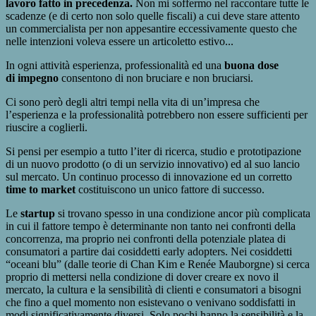
lavoro fatto in precedenza.
Non mi soffermo nel raccontare tutte le
scadenze (e di certo non solo quelle fiscali) a cui deve stare attento
un commercialista per non appesantire eccessivamente questo che
nelle intenzioni voleva essere un articoletto estivo...
In ogni attività esperienza, professionalità ed una
buona dose
di impegno
consentono di non bruciare e non bruciarsi.
Ci sono però degli altri tempi nella vita di un’impresa che
l’esperienza e la professionalità potrebbero non essere sufficienti per
riuscire a coglierli.
Si pensi per esempio a tutto l’iter di ricerca, studio e prototipazione
di un nuovo prodotto (o di un servizio innovativo) ed al suo lancio
sul mercato. Un continuo processo di innovazione ed un corretto
time to market
costituiscono un unico fattore di successo.
Le
startup
si trovano spesso in una condizione ancor più complicata
in cui il fattore tempo è determinante non tanto nei confronti della
concorrenza, ma proprio nei confronti della potenziale platea di
consumatori a partire dai cosiddetti early adopters. Nei cosiddetti
“oceani blu” (dalle teorie di Chan Kim e Renée Mauborgne) si cerca
proprio di mettersi nella condizione di dover creare ex novo il
mercato, la cultura e la sensibilità di clienti e consumatori a bisogni
che fino a quel momento non esistevano o venivano soddisfatti in
modi significativamente diversi. Solo pochi hanno la sensibilità e la