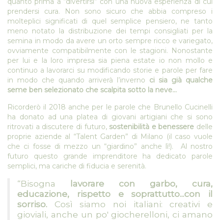
quanto prima a “divertirsi” con una nuova esperienza di cui
prendersi cura. Non sono sicuro che abbia compreso i
molteplici significati di quel semplice pensiero, ne tanto
meno notato la distribuzione dei tempi consigliati per la
semina in modo da avere un orto sempre ricco e variegato,
ovviamente compatibilmente con le stagioni. Nonostante
per lui e la loro impresa sia piena estate io non mollo e
continuo a lavorarci su modificando storie e parole per fare
in modo che quando arriverà l’inverno
ci sia già qualche
seme ben selezionato che scalpita sotto la neve…
Ricorderò il 2018 anche per le parole che Brunello Cucinelli
ha donato ad una platea di giovani artigiani che si sono
ritrovati a discutere di futuro,
sostenibilità e benessere
delle
proprie aziende al “Talent Garden” di Milano (il caso vuole
che ci fosse di mezzo un “giardino” anche lì!). Al nostro
futuro questo grande imprenditore ha dedicato parole
semplici, ma cariche di fiducia e serenità.
“Bisogna
lavorare con garbo, cura,
educazione, rispetto e soprattutto...con il
sorriso
.
Così siamo noi italiani: creativi e
gioviali, anche un po' giocherelloni, ci amano