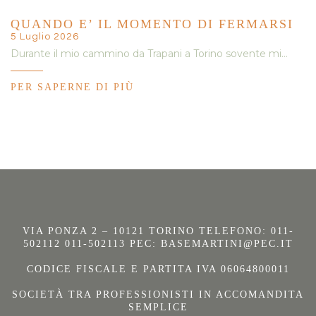
QUANDO E’ IL MOMENTO DI FERMARSI
5 Luglio 2026
Durante il mio cammino da Trapani a Torino sovente mi…
PER SAPERNE DI PIÙ
VIA PONZA 2 – 10121 TORINO TELEFONO: 011-
502112 011-502113 PEC:
BASEMARTINI@PEC.IT
CODICE FISCALE E PARTITA IVA 06064800011
SOCIETÀ TRA PROFESSIONISTI IN ACCOMANDITA
SEMPLICE