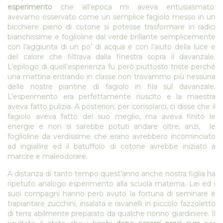
esperimento
che all’epoca mi aveva entusiasmato:
avevamo osservato come un semplice fagiolo messo in un
bicchiere pieno di cotone si potesse trasformare in radici
bianchissime e foglioline dal verde brillante semplicemente
con l’aggiunta di un po’ di acqua e con l’aiuto della luce e
del calore che filtrava dalla finestra sopra il davanzale.
L’epilogo di quell’esperienza fu però piuttosto triste perché
una mattina entrando in classe non trovammo più nessuna
delle nostre piantine di fagiolo in fila sul davanzale.
L’esperimento era perfettamente riuscito e la maestra
aveva fatto pulizia. A posteriori, per consolarci, ci disse che il
fagiolo aveva fatto del suo meglio, ma aveva finito le
energie e non si sarebbe potuti andare oltre, anzi, le
foglioline da verdissime che erano avrebbero incominciato
ad ingiallire ed il batuffolo di cotone avrebbe iniziato a
marcire e maleodorare.
A distanza di tanto tempo quest’anno anche nostra figlia ha
ripetuto analogo esperimento alla scuola materna. Lei ed i
suoi compagni hanno però avuto la fortuna di seminare e
trapiantare zucchini, insalata e ravanelli in piccolo fazzoletto
di terra abilmente preparato da qualche nonno giardiniere. Il