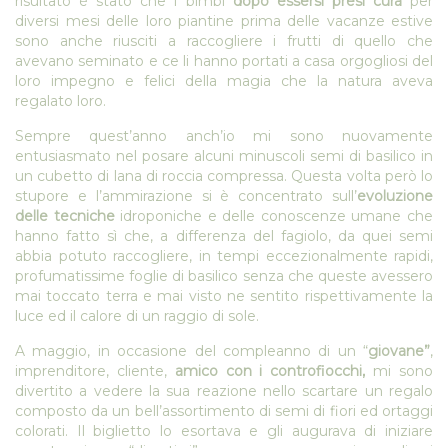
risultato è stato che i bimbi
dopo essersi presi cura
per
diversi mesi delle loro piantine prima delle vacanze estive
sono anche riusciti a raccogliere i frutti di quello che
avevano seminato e ce li hanno portati a casa orgogliosi del
loro impegno e felici della magia che la natura aveva
regalato loro.
Sempre quest’anno anch’io mi sono nuovamente
entusiasmato nel posare alcuni minuscoli semi di basilico in
un cubetto di lana di roccia compressa. Questa volta però lo
stupore e l’ammirazione si è concentrato sull’
evoluzione
delle tecniche
idroponiche e delle conoscenze umane che
hanno fatto sì che, a differenza del fagiolo, da quei semi
abbia potuto raccogliere, in tempi eccezionalmente rapidi,
profumatissime foglie di basilico senza che queste avessero
mai toccato terra e mai visto ne sentito rispettivamente la
luce ed il calore di un raggio di sole.
A maggio, in occasione del compleanno di un “
giovane”
,
imprenditore, cliente,
amico con i controfiocchi,
mi sono
divertito a vedere la sua reazione nello scartare un regalo
composto da un bell’assortimento di semi di fiori ed ortaggi
colorati. Il biglietto lo esortava e gli augurava di iniziare