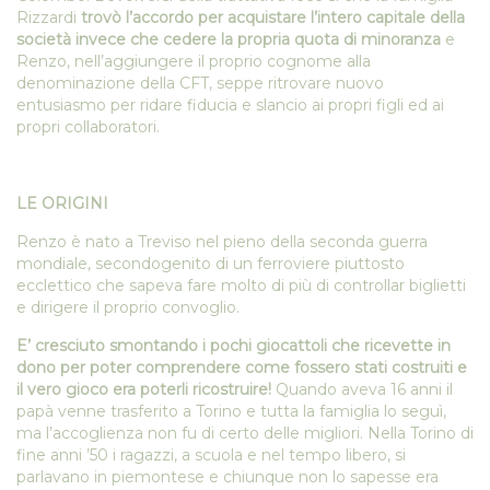
Rizzardi
trovò l’accordo per acquistare l’intero capitale della
società invece che cedere la propria quota di minoranza
e
Renzo, nell’aggiungere il proprio cognome alla
denominazione della CFT, seppe ritrovare nuovo
entusiasmo per ridare fiducia e slancio ai propri figli ed ai
propri collaboratori.
LE ORIGINI
Renzo è nato a Treviso nel pieno della seconda guerra
mondiale, secondogenito di un ferroviere piuttosto
ecclettico che sapeva fare molto di più di controllar biglietti
e dirigere il proprio convoglio.
E’ cresciuto smontando i pochi giocattoli che ricevette in
dono per poter comprendere come fossero stati costruiti e
il vero gioco era poterli ricostruire!
Quando aveva 16 anni il
papà venne trasferito a Torino e tutta la famiglia lo seguì,
ma l’accoglienza non fu di certo delle migliori. Nella Torino di
fine anni ’50 i ragazzi, a scuola e nel tempo libero, si
parlavano in piemontese e chiunque non lo sapesse era