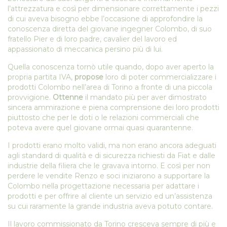
l’attrezzatura e così per dimensionare correttamente i pezzi
di cui aveva bisogno ebbe l’occasione di approfondire la
conoscenza diretta del giovane ingegner Colombo, di suo
fratello Pier e di loro padre, cavalier del lavoro ed
appassionato di meccanica persino più di lui.
Quella conoscenza tornò utile quando, dopo aver aperto la
propria partita IVA,
propose
loro di poter commercializzare i
prodotti Colombo nell’area di Torino a fronte di una piccola
provvigione.
Ottenne
il mandato più per aver dimostrato
sincera ammirazione e piena comprensione dei loro prodotti
piuttosto che per le doti o le relazioni commerciali che
poteva avere quel giovane ormai quasi quarantenne.
I prodotti erano molto validi, ma non erano ancora adeguati
agli standard di qualità e di sicurezza richiesti da Fiat e dalle
industrie della filiera che le gravava intorno. E così per non
perdere le vendite Renzo e soci iniziarono a supportare la
Colombo nella progettazione necessaria per adattare i
prodotti e per offrire al cliente un servizio ed un’assistenza
su cui raramente la grande industria aveva potuto contare.
Il lavoro commissionato da Torino cresceva sempre di più e