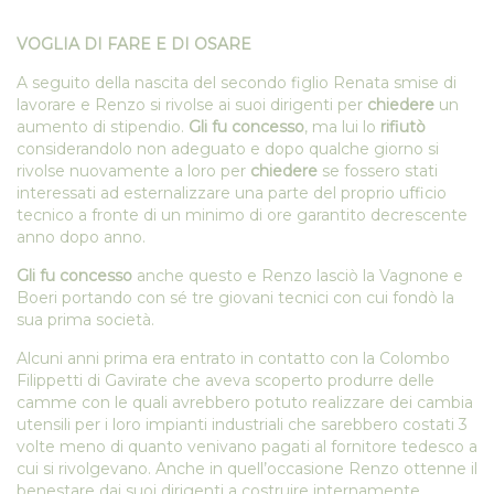
VOGLIA DI FARE E DI OSARE
A seguito della nascita del secondo figlio Renata smise di
lavorare e Renzo si rivolse ai suoi dirigenti per
chiedere
un
aumento di stipendio.
Gli fu concesso
, ma lui lo
rifiutò
considerandolo non adeguato e dopo qualche giorno si
rivolse nuovamente a loro per
chiedere
se fossero stati
interessati ad esternalizzare una parte del proprio ufficio
tecnico a fronte di un minimo di ore garantito decrescente
anno dopo anno.
Gli fu concesso
anche questo e Renzo lasciò la Vagnone e
Boeri portando con sé tre giovani tecnici con cui fondò la
sua prima società.
Alcuni anni prima era entrato in contatto con la Colombo
Filippetti di Gavirate che aveva scoperto produrre delle
camme con le quali avrebbero potuto realizzare dei cambia
utensili per i loro impianti industriali che sarebbero costati 3
volte meno di quanto venivano pagati al fornitore tedesco a
cui si rivolgevano. Anche in quell’occasione Renzo ottenne il
benestare dai suoi dirigenti a costruire internamente