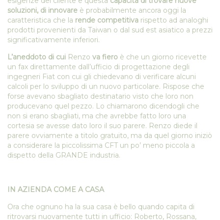
esigenze del cliente e questa
capacità di trovare nuove
soluzioni, di innovare
è probabilmente ancora oggi la
caratteristica che la
rende competitiva
rispetto ad analoghi
prodotti provenienti da Taiwan o dal sud est asiatico a prezzi
significativamente inferiori.
L’aneddoto di cui
Renzo
va fiero
è che un giorno ricevette
un fax direttamente dall’ufficio di progettazione degli
ingegneri Fiat con cui gli chiedevano di verificare alcuni
calcoli per lo sviluppo di un nuovo particolare. Rispose che
forse avevano sbagliato destinatario visto che loro non
producevano quel pezzo. Lo chiamarono dicendogli che
non si erano sbagliati, ma che avrebbe fatto loro una
cortesia se avesse dato loro il suo parere. Renzo diede il
parere ovviamente a titolo gratuito, ma da quel giorno iniziò
a considerare la piccolissima CFT un po’ meno piccola a
dispetto della GRANDE industria.
IN AZIENDA COME A CASA
Ora che ognuno ha la sua casa è bello quando capita di
ritrovarsi nuovamente tutti in ufficio: Roberto, Rossana,