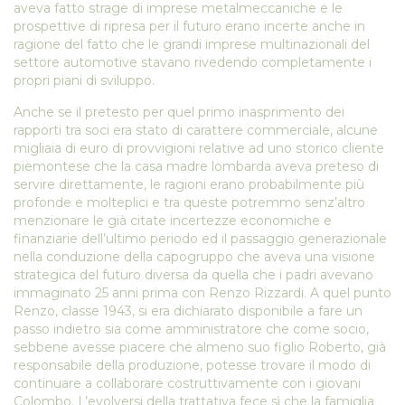
aveva fatto strage di imprese metalmeccaniche e le
prospettive di ripresa per il futuro erano incerte anche in
ragione del fatto che le grandi imprese multinazionali del
settore automotive stavano rivedendo completamente i
propri piani di sviluppo.
Anche se il pretesto per quel primo inasprimento dei
rapporti tra soci era stato di carattere commerciale, alcune
migliaia di euro di provvigioni relative ad uno storico cliente
piemontese che la casa madre lombarda aveva preteso di
servire direttamente, le ragioni erano probabilmente più
profonde e molteplici e tra queste potremmo senz’altro
menzionare le già citate incertezze economiche e
finanziarie dell’ultimo periodo ed il passaggio generazionale
nella conduzione della capogruppo che aveva una visione
strategica del futuro diversa da quella che i padri avevano
immaginato 25 anni prima con Renzo Rizzardi. A quel punto
Renzo, classe 1943, si era dichiarato disponibile a fare un
passo indietro sia come amministratore che come socio,
sebbene avesse piacere che almeno suo figlio Roberto, già
responsabile della produzione, potesse trovare il modo di
continuare a collaborare costruttivamente con i giovani
Colombo. L’evolversi della trattativa fece sì che la famiglia