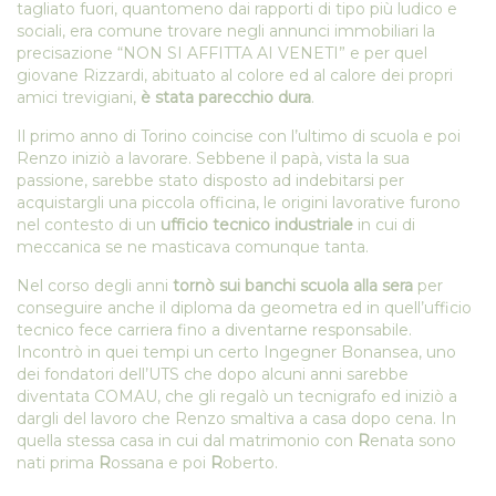
tagliato fuori, quantomeno dai rapporti di tipo più ludico e
sociali, era comune trovare negli annunci immobiliari la
precisazione “NON SI AFFITTA AI VENETI” e per quel
giovane Rizzardi, abituato al colore ed al calore dei propri
amici trevigiani,
è stata parecchio dura
.
Il primo anno di Torino coincise con l’ultimo di scuola e poi
Renzo iniziò a lavorare. Sebbene il papà, vista la sua
passione, sarebbe stato disposto ad indebitarsi per
acquistargli una piccola officina, le origini lavorative furono
nel contesto di un
ufficio tecnico industriale
in cui di
meccanica se ne masticava comunque tanta.
Nel corso degli anni
tornò sui banchi scuola alla sera
per
conseguire anche il diploma da geometra ed in quell’ufficio
tecnico fece carriera fino a diventarne responsabile.
Incontrò in quei tempi un certo Ingegner Bonansea, uno
dei fondatori dell’UTS che dopo alcuni anni sarebbe
diventata COMAU, che gli regalò un tecnigrafo ed iniziò a
dargli del lavoro che Renzo smaltiva a casa dopo cena. In
quella stessa casa in cui dal matrimonio con
R
enata sono
nati prima
R
ossana e poi
R
oberto.