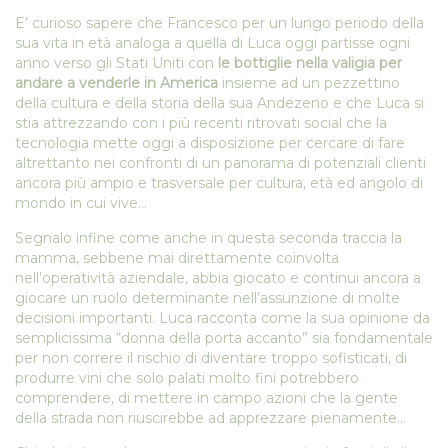
E’ curioso sapere che Francesco per un lungo periodo della
sua vita in età analoga a quella di Luca oggi partisse ogni
anno verso gli Stati Uniti con
le bottiglie nella valigia per
andare a venderle in America
insieme ad un pezzettino
della cultura e della storia della sua Andezeno e che Luca si
stia attrezzando con i più recenti ritrovati social che la
tecnologia mette oggi a disposizione per cercare di fare
altrettanto nei confronti di un panorama di potenziali clienti
ancora più ampio e trasversale per cultura, età ed angolo di
mondo in cui vive…
Segnalo infine come anche in questa seconda traccia la
mamma, sebbene mai direttamente coinvolta
nell’operatività aziendale, abbia giocato e continui ancora a
giocare un ruolo determinante nell’assunzione di molte
decisioni importanti. Luca racconta come la sua opinione da
semplicissima “donna della porta accanto” sia fondamentale
per non correre il rischio di diventare troppo sofisticati, di
produrre vini che solo palati molto fini potrebbero
comprendere, di mettere in campo azioni che la gente
della strada non riuscirebbe ad apprezzare pienamente…