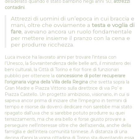
desiderato quando è stato bambino negli anni ’50,
attrezzi
contadini
.
Attrezzi di uomini di un’epoca in cui braccia e
mani, oltre che ovviamente a
testa e voglia di
fare
, avevano ancora un ruolo fondamentale
per mettere insieme il pranzo con la cena e
per produrre ricchezza.
Luca invece ha lavorato anni per trovare l’intesa con
l’Unesco, la Sovraintendenza delle belle arti, il ministero dei
beni culturali, la Città di Torino e fior fiore di funzionari
pubblici per ottenere la
concessione di poter recuperare
l’originaria vigna della Villa della Regina
che svetta sopra la
Gran Madre e Piazza Vittorio sulla direttrice di via Po’ e
Piazza Castello. Un progetto ambizioso, visionario, in cui si
sapeva ancor prima di iniziare che l’impegno in termini di
tempo e risorse da doverci dedicare non sarebbe mai stato
ripagato dall’uva che si sarebbe potuto produrre su quei
terrazzamenti, ma che era bello e forse giusto provare a
perseguire nell’interesse oltre che dell’azienda, anche della
famiglia e dell’intera comunità torinese. A distanza di una
decina d’anni la vigna cittadina di Torino sta diventando essa