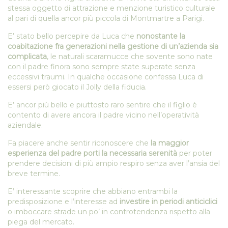
stessa oggetto di attrazione e menzione turistico culturale
al pari di quella ancor più piccola di Montmartre a Parigi.
E’ stato bello percepire da Luca che
nonostante la
coabitazione fra generazioni nella gestione di un’azienda sia
complicata
, le naturali scaramucce che sovente sono nate
con il padre finora sono sempre state superate senza
eccessivi traumi. In qualche occasione confessa Luca di
essersi però giocato il Jolly della fiducia.
E’ ancor più bello e piuttosto raro sentire che il figlio è
contento di avere ancora il padre vicino nell’operatività
aziendale.
Fa piacere anche sentir riconoscere che
la maggior
esperienza del padre porti la necessaria serenità
per poter
prendere decisioni di più ampio respiro senza aver l’ansia del
breve termine.
E’ interessante scoprire che abbiano entrambi la
predisposizione e l’interesse ad
investire in periodi anticiclici
o imboccare strade un po’ in controtendenza rispetto alla
piega del mercato.