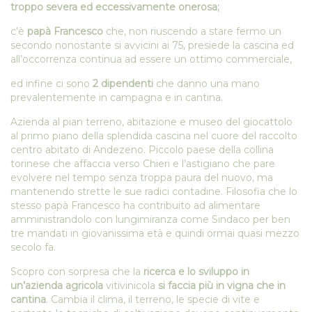
troppo severa ed eccessivamente onerosa;
c’è
papà Francesco
che, non riuscendo a stare fermo un
secondo nonostante si avvicini ai 75, presiede la cascina ed
all’occorrenza continua ad essere un ottimo commerciale,
ed infine ci sono
2 dipendenti
che danno una mano
prevalentemente in campagna e in cantina.
Azienda al pian terreno, abitazione e museo del giocattolo
al primo piano della splendida cascina nel cuore del raccolto
centro abitato di Andezeno. Piccolo paese della collina
torinese che affaccia verso Chieri e l’astigiano che pare
evolvere nel tempo senza troppa paura del nuovo, ma
mantenendo strette le sue radici contadine. Filosofia che lo
stesso papà Francesco ha contribuito ad alimentare
amministrandolo con lungimiranza come Sindaco per ben
tre mandati in giovanissima età e quindi ormai quasi mezzo
secolo fa.
Scopro con sorpresa che la
ricerca e lo sviluppo in
un’azienda agricola
vitivinicola
si faccia più in vigna che in
cantina
. Cambia il clima, il terreno, le specie di vite e