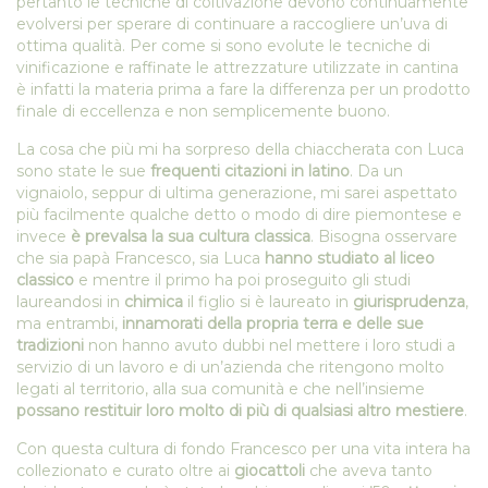
pertanto le tecniche di coltivazione devono continuamente
evolversi per sperare di continuare a raccogliere un’uva di
ottima qualità. Per come si sono evolute le tecniche di
vinificazione e raffinate le attrezzature utilizzate in cantina
è infatti la materia prima a fare la differenza per un prodotto
finale di eccellenza e non semplicemente buono.
La cosa che più mi ha sorpreso della chiaccherata con Luca
sono state le sue
frequenti citazioni in latino
. Da un
vignaiolo, seppur di ultima generazione, mi sarei aspettato
più facilmente qualche detto o modo di dire piemontese e
invece
è prevalsa la sua cultura classica
. Bisogna osservare
che sia papà Francesco, sia Luca
hanno studiato al liceo
classico
e mentre il primo ha poi proseguito gli studi
laureandosi in
chimica
il figlio si è laureato in
giurisprudenza
,
ma entrambi,
innamorati della propria terra e delle sue
tradizioni
non hanno avuto dubbi nel mettere i loro studi a
servizio di un lavoro e di un’azienda che ritengono molto
legati al territorio, alla sua comunità e che nell’insieme
possano restituir loro molto di più di qualsiasi altro mestiere
.
Con questa cultura di fondo Francesco per una vita intera ha
collezionato e curato oltre ai
giocattoli
che aveva tanto