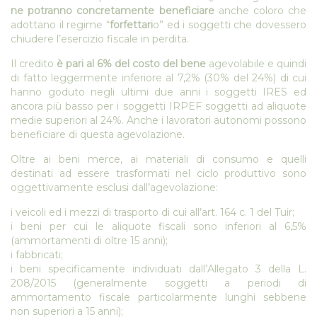
ne potranno concretamente beneficiare
anche coloro che
adottano il regime “
forfettari
o” ed i soggetti che dovessero
chiudere l’esercizio fiscale in perdita.
Il credito
è pari al 6% del costo del bene
agevolabile e quindi
di fatto leggermente inferiore al 7,2% (30% del 24%) di cui
hanno goduto negli ultimi due anni i soggetti IRES ed
ancora più basso per i soggetti IRPEF soggetti ad aliquote
medie superiori al 24%. Anche i lavoratori autonomi possono
beneficiare di questa agevolazione.
Oltre ai beni merce, ai materiali di consumo e quelli
destinati ad essere trasformati nel ciclo produttivo sono
oggettivamente esclusi dall’agevolazione:
i veicoli ed i mezzi di trasporto di cui all’art. 164 c. 1 del Tuir;
i beni per cui le aliquote fiscali sono inferiori al 6,5%
(ammortamenti di oltre 15 anni);
i fabbricati;
i beni specificamente individuati dall’Allegato 3 della L.
208/2015 (generalmente soggetti a periodi di
ammortamento fiscale particolarmente lunghi sebbene
non superiori a 15 anni);