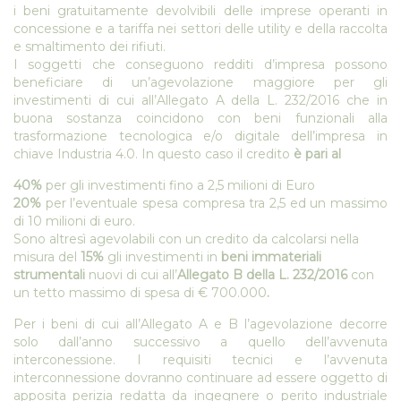
i beni gratuitamente devolvibili delle imprese operanti in
concessione e a tariffa nei settori delle utility e della raccolta
e smaltimento dei rifiuti.
I soggetti che conseguono redditi d’impresa possono
beneficiare di un’agevolazione maggiore per gli
investimenti di cui all’Allegato A della L. 232/2016 che in
buona sostanza coincidono con beni funzionali alla
trasformazione tecnologica e/o digitale dell’impresa in
chiave Industria 4.0. In questo caso il credito
è pari
al
40%
per gli investimenti fino a 2,5 milioni di Euro
20%
per l’eventuale spesa compresa tra 2,5 ed un massimo
di 10 milioni di euro.
Sono altresì agevolabili con un credito da calcolarsi nella
misura del
15%
gli investimenti in
beni immateriali
strumentali
nuovi di cui all’
Allegato B della L. 232/2016
con
un tetto massimo di spesa di € 700.000
.
Per i beni di cui all’Allegato A e B l’agevolazione decorre
solo dall’anno successivo a quello dell’avvenuta
interconessione. I requisiti tecnici e l’avvenuta
interconnessione dovranno continuare ad essere oggetto di
apposita perizia redatta da ingegnere o perito industriale