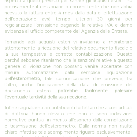
rispetto a quello previsto per sanare gli acquisti esteri. Più
precisamente il cessionario o committente che non abbia
ricevuto la fattura entro 4 mesi dalla data di effettuazione
dell’operazione avrà tempo ulteriori 30 giorni per
regolarizzare l’omissione pagando la relativa IVA e darne
evidenza all’ufficio competente dell’Agenzia delle Entrate.
Tornando agli acquisti esteri vi invitiamo a monitorare
attentamente la ricezione del relativo documento fiscale e
la sua tempestiva e corretta contabilizzazione. Questo
perché sebbene riteniamo che le sanzioni relative a questo
genere di violazione non possano venire accertate con
misure automatizzate dalla semplice liquidazione
del
l’esterometro
, tale comunicazione che prevede, tra
l’altro, anche l’indicazione della data di emissione del
documento estero
potrebbe facilmente palesare
l’eventuale tardività della sua ricezione
.
Infine segnaliamo ai contribuenti forfettari che alcuni articoli
di dottrina hanno rilevato che non ci sono indicazioni
normative puntuali in merito all’esonero dalla compilazione
e trasmissione dell’esterometro. Dalla norma non risulta
chiaro infatti se tale adempimento riguardi esclusivamente i