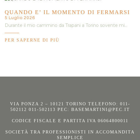
QUANDO E’ IL MOMENTO DI FERMARSI
5 Luglio 2026
Durante il mio cammino da Trapani a Torino sovente mi…
PER SAPERNE DI PIÙ
VIA PONZA 2 – 10121 TORINO TELEFONO: 011-
502112 011-502113 PEC:
BASEMARTINI@PEC.IT
CODICE FISCALE E PARTITA IVA 06064800011
SOCIETÀ TRA PROFESSIONISTI IN ACCOMANDITA
SEMPLICE