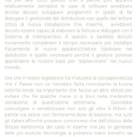
Ma per fare tutto questo che, a parole, può apparire
relativamente semplice le case di software avrebbero
ancora dovuto sviluppare programmi in grado di far
dialogare il gestionale del distributore con quello del lettore
ottico di nuova installazione che, insieme, avrebbero
dovuto essere capaci di elaborare la fattura e dialogare con il
Sistema di Interscambio. A questo si sarebbe dovuto
ovviamente considerare il tempo necessario per installare
fisicamente le nuove apparecchiature hardware nei
distributori e quello necessario perché il gestore potesse
apprendere le nozioni base per “sopravvivere” nel nuovo
mondo.
Ora che il nostro legislatore ha maturato la consapevolezza
che il Paese non ce l’avrebbe fatta nonostante la buona
volontà credo sia importante che faccia un altro sforzo per
evitare che fra qualche mese ci si trovi nella medesima
condizione di quest'ultima settimana. Dovrebbe
coinvolgere e sensibilizzare non solo gli oltre 6 Milioni di
partite iva attive con l'ennesima dose di bastone, ma tutti
gli italiani affinché possano convincersi che dall’utilizzo della
fattura elettronica del caso in esame ma più in generale
delle più evolute tecnologie si potranno trarre benefici sia