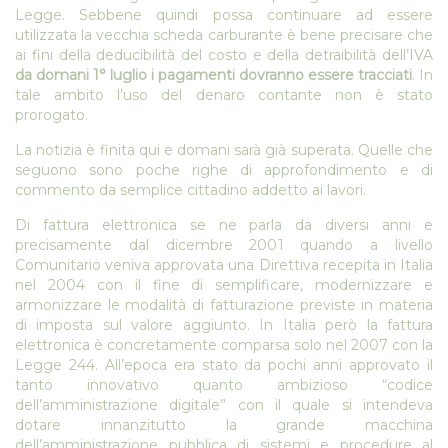
Legge. Sebbene quindi possa continuare ad essere
utilizzata la vecchia scheda carburante è bene precisare che
ai fini della deducibilità del costo e della detraibilità dell’IVA
da domani 1° luglio i pagamenti dovranno essere tracciati
. In
tale ambito l’uso del denaro contante non è stato
prorogato.
La notizia è finita qui e domani sarà già superata. Quelle che
seguono sono poche righe di approfondimento e di
commento da semplice cittadino addetto ai lavori.
Di fattura elettronica se ne parla da diversi anni e
precisamente dal dicembre 2001 quando a livello
Comunitario veniva approvata una Direttiva recepita in Italia
nel 2004 con il fine di semplificare, modernizzare e
armonizzare le modalità di fatturazione previste in materia
di imposta sul valore aggiunto. In Italia però la fattura
elettronica è concretamente comparsa solo nel 2007 con la
Legge 244. All’epoca era stato da pochi anni approvato il
tanto innovativo quanto ambizioso “codice
dell’amministrazione digitale” con il quale si intendeva
dotare innanzitutto la grande macchina
dell’amministrazione pubblica di sistemi e procedure al