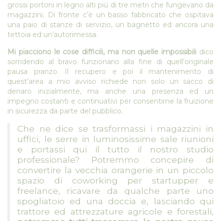
grossi portoni in legno alti più di tre metri che fungevano da
magazzini. Di fronte c’è un basso fabbricato che ospitava
una paio di stanze di servizio, un bagnetto ed ancora una
tettoia ed un’autorimessa.
Mi piacciono le cose difficili, ma non quelle impossibili
dico
sorridendo al bravo funzionario alla fine di quell’originale
pausa pranzo. Il recupero e poi il mantenimento di
quest’area a mio avviso richiede non solo un sacco di
denaro inizialmente, ma anche una presenza ed un
impegno costanti e continuativi per consentirne la fruizione
in sicurezza da parte del pubblico.
Che ne dice se trasformassi i magazzini in
uffici, le serre in luminosissime sale riunioni
e portassi qui il tutto il nostro studio
professionale? Potremmo concepire di
convertire la vecchia orangerie in un piccolo
spazio di coworking per startupper e
freelance, ricavare da qualche parte uno
spogliatoio ed una doccia e, lasciando qui
trattore ed attrezzature agricole e forestali,