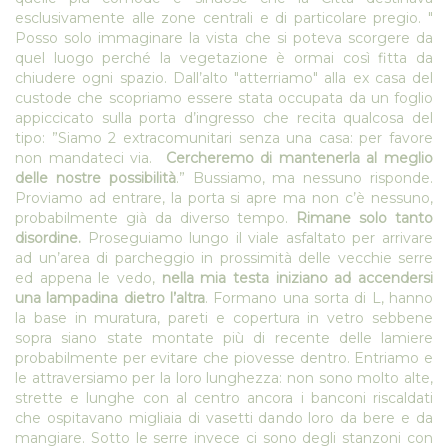
esclusivamente alle zone centrali e di particolare pregio. "
Posso solo immaginare la vista che si poteva scorgere da
quel luogo perché la vegetazione è ormai così fitta da
chiudere ogni spazio. Dall’alto "atterriamo" alla ex casa del
custode che scopriamo essere stata occupata da un foglio
appiccicato sulla porta d’ingresso che recita qualcosa del
tipo: ”Siamo 2 extracomunitari senza una casa: per favore
non mandateci via.
Cercheremo di mantenerla al meglio
delle nostre possibilità
.” Bussiamo, ma nessuno risponde.
Proviamo ad entrare, la porta si apre ma non c’è nessuno,
probabilmente già da diverso tempo.
Rimane solo tanto
disordine.
Proseguiamo lungo il viale asfaltato per arrivare
ad un’area di parcheggio in prossimità delle vecchie serre
ed appena le vedo,
nella mia testa iniziano ad accendersi
una lampadina dietro l’altra
. Formano una sorta di L, hanno
la base in muratura, pareti e copertura in vetro sebbene
sopra siano state montate più di recente delle lamiere
probabilmente per evitare che piovesse dentro. Entriamo e
le attraversiamo per la loro lunghezza: non sono molto alte,
strette e lunghe con al centro ancora i banconi riscaldati
che ospitavano migliaia di vasetti dando loro da bere e da
mangiare. Sotto le serre invece ci sono degli stanzoni con