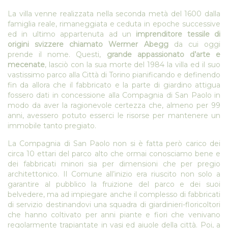
La villa venne realizzata nella seconda metà del 1600 dalla
famiglia reale, rimaneggiata e ceduta in epoche successive
ed in ultimo appartenuta ad un
imprenditore tessile di
origini svizzere chiamato Wermer Abegg
da cui oggi
prende il nome. Questi,
grande appassionato d’arte e
mecenate
, lasciò con la sua morte del 1984 la villa ed il suo
vastissimo parco alla Città di Torino pianificando e definendo
fin da allora che il fabbricato e la parte di giardino attigua
fossero dati in concessione alla Compagnia di San Paolo in
modo da aver la ragionevole certezza che, almeno per 99
anni, avessero potuto esserci le risorse per mantenere un
immobile tanto pregiato.
La Compagnia di San Paolo non si è fatta però carico dei
circa 10 ettari del parco alto che ormai conosciamo bene e
dei fabbricati minori sia per dimensioni che per pregio
architettonico. Il Comune all’inizio era riuscito non solo a
garantire al pubblico la fruizione del parco e dei suoi
belvedere, ma ad impiegare anche il complesso di fabbricati
di servizio destinandovi una squadra di giardinieri-floricoltori
che hanno coltivato per anni piante e fiori che venivano
regolarmente trapiantate in vasi ed aiuole della città. Poi, a