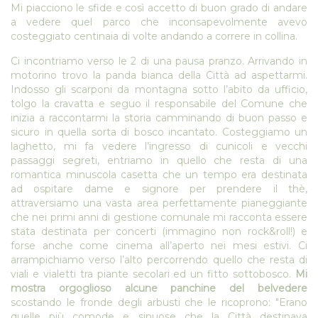
Mi piacciono le sfide e così accetto di buon grado di andare
a vedere quel parco che inconsapevolmente avevo
costeggiato centinaia di volte andando a correre in collina.
Ci incontriamo verso le 2 di una pausa pranzo. Arrivando in
motorino trovo la panda bianca della Città ad aspettarmi.
Indosso gli scarponi da montagna sotto l’abito da ufficio,
tolgo la cravatta e seguo il responsabile del Comune che
inizia a raccontarmi la storia camminando di buon passo e
sicuro in quella sorta di bosco incantato. Costeggiamo un
laghetto, mi fa vedere l’ingresso di cunicoli e vecchi
passaggi segreti, entriamo in quello che resta di una
romantica minuscola casetta che un tempo era destinata
ad ospitare dame e signore per prendere il thè,
attraversiamo una vasta area perfettamente pianeggiante
che nei primi anni di gestione comunale mi racconta essere
stata destinata per concerti (immagino non rock&roll!) e
forse anche come cinema all’aperto nei mesi estivi. Ci
arrampichiamo verso l’alto percorrendo quello che resta di
viali e vialetti tra piante secolari ed un fitto sottobosco.
Mi
mostra orgoglioso alcune panchine del belvedere
scostando le fronde degli arbusti che le ricoprono: "Erano
quelle più comode e sinuose che la Città destinava