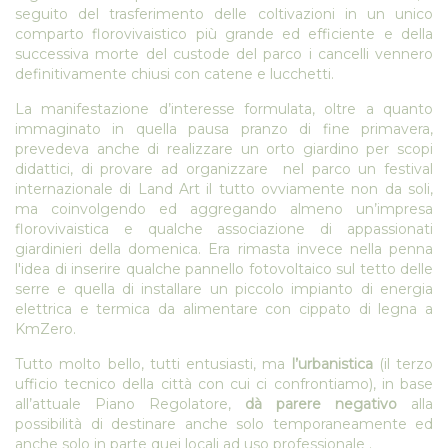
seguito del trasferimento delle coltivazioni in un unico
comparto florovivaistico più grande ed efficiente e della
successiva morte del custode del parco i cancelli vennero
definitivamente chiusi con catene e lucchetti.
La manifestazione d’interesse formulata, oltre a quanto
immaginato in quella pausa pranzo di fine primavera,
prevedeva anche di realizzare un orto giardino per scopi
didattici, di provare ad organizzare nel parco un festival
internazionale di Land Art il tutto ovviamente non da soli,
ma coinvolgendo ed aggregando almeno un’impresa
florovivaistica e qualche associazione di appassionati
giardinieri della domenica. Era rimasta invece nella penna
l'idea di inserire qualche pannello fotovoltaico sul tetto delle
serre e quella di installare un piccolo impianto di energia
elettrica e termica da alimentare con cippato di legna a
KmZero.
Tutto molto bello, tutti entusiasti, ma
l’urbanistica
(il terzo
ufficio tecnico della città con cui ci confrontiamo), in base
all’attuale Piano Regolatore,
dà parere negativo
alla
possibilità di destinare anche solo temporaneamente ed
anche solo in parte quei locali ad uso professionale .