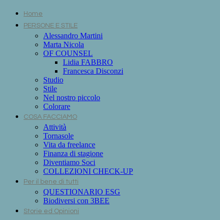
Home
PERSONE E STILE
Alessandro Martini
Marta Nicola
OF COUNSEL
Lidia FABBRO
Francesca Disconzi
Studio
Stile
Nel nostro piccolo
Colorare
COSA FACCIAMO
Attività
Tornasole
Vita da freelance
Finanza di stagione
Diventiamo Soci
COLLEZIONI CHECK-UP
Per il bene di tutti
QUESTIONARIO ESG
Biodiversi con 3BEE
Storie ed Opinioni