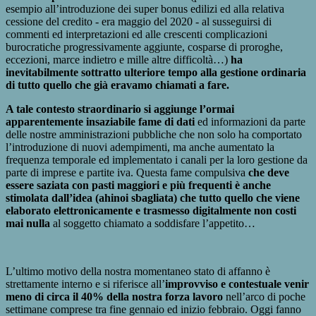
esempio all’introduzione dei super bonus edilizi ed alla relativa
cessione del credito - era maggio del 2020 - al susseguirsi di
commenti ed interpretazioni ed alle crescenti complicazioni
burocratiche progressivamente aggiunte, cosparse di proroghe,
eccezioni, marce indietro e mille altre difficoltà…)
ha
inevitabilmente sottratto ulteriore tempo alla gestione ordinaria
di tutto quello che già eravamo chiamati a fare.
A tale contesto straordinario si aggiunge l’ormai
apparentemente insaziabile fame di dati
ed informazioni da parte
delle nostre amministrazioni pubbliche che non solo ha comportato
l’introduzione di nuovi adempimenti, ma anche aumentato la
frequenza temporale ed implementato i canali per la loro gestione da
parte di imprese e partite iva. Questa fame compulsiva
che deve
essere saziata con pasti maggiori e più frequenti è anche
stimolata dall’idea (ahinoi sbagliata) che tutto quello che viene
elaborato elettronicamente e trasmesso digitalmente non costi
mai nulla
al soggetto chiamato a soddisfare l’appetito…
L’ultimo motivo della nostra momentaneo stato di affanno è
strettamente interno e si riferisce all’
improvviso e contestuale venir
meno di circa il 40% della nostra forza lavoro
nell’arco di poche
settimane comprese tra fine gennaio ed inizio febbraio. Oggi fanno