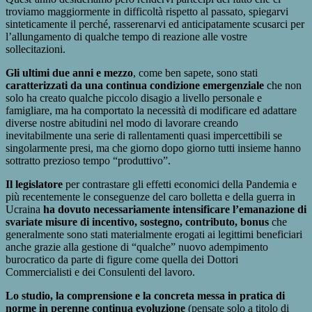
troviamo maggiormente in difficoltà rispetto al passato, spiegarvi
sinteticamente il perché, rasserenarvi ed anticipatamente scusarci per
l’allungamento di qualche tempo di reazione alle vostre
sollecitazioni.
Gli ultimi due anni e mezzo
, come ben sapete, sono stati
caratterizzati da una continua condizione emergenziale
che non
solo ha creato qualche piccolo disagio a livello personale e
famigliare, ma ha comportato la necessità di modificare ed adattare
diverse nostre abitudini nel modo di lavorare creando
inevitabilmente una serie di rallentamenti quasi impercettibili se
singolarmente presi, ma che giorno dopo giorno tutti insieme hanno
sottratto prezioso tempo “produttivo”.
Il legislatore
per contrastare gli effetti economici della Pandemia e
più recentemente le conseguenze del caro bolletta e della guerra in
Ucraina
ha dovuto necessariamente intensificare l’emanazione di
svariate misure di incentivo, sostegno, contributo, bonus
che
generalmente sono stati materialmente erogati ai legittimi beneficiari
anche grazie alla gestione di “qualche” nuovo adempimento
burocratico da parte di figure come quella dei Dottori
Commercialisti e dei Consulenti del lavoro.
Lo studio, la comprensione e la concreta messa in pratica di
norme in perenne continua evoluzione
(pensate solo a titolo di