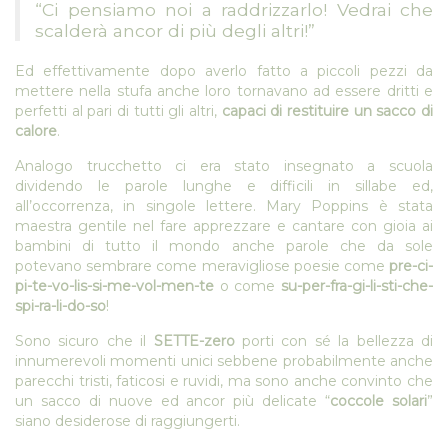
“Ci pensiamo noi a raddrizzarlo! Vedrai che
scalderà ancor di più degli altri!”
Ed effettivamente dopo averlo fatto a piccoli pezzi da
mettere nella stufa anche loro tornavano ad essere dritti e
perfetti al pari di tutti gli altri,
capaci di restituire un sacco di
calore
.
Analogo trucchetto ci era stato insegnato a scuola
dividendo le parole lunghe e difficili in sillabe ed,
all’occorrenza, in singole lettere. Mary Poppins è stata
maestra gentile nel fare apprezzare e cantare con gioia ai
bambini di tutto il mondo anche parole che da sole
potevano sembrare come meravigliose poesie come
pre-ci-
pi-te-vo-lis-si-me-vol-men-te
o come
su-per-fra-gi-li-sti-che-
spi-ra-li-do-so
!
Sono sicuro che il
SETTE-zero
porti con sé la bellezza di
innumerevoli momenti unici sebbene probabilmente anche
parecchi tristi, faticosi e ruvidi, ma sono anche convinto che
un sacco di nuove ed ancor più delicate “
coccole solari
”
siano desiderose di raggiungerti.