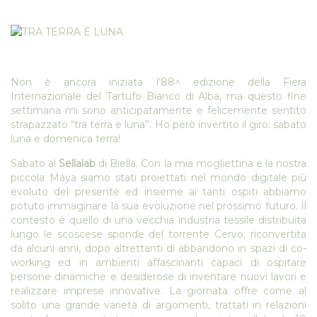
Non è ancora iniziata l’88^ edizione della Fiera
Internazionale del Tartufo Bianco di Alba, ma questo fine
settimana mi sono anticipatamente e felicemente sentito
strapazzato “tra terra e luna”. Ho però invertito il giro: sabato
luna e domenica terra!
Sabato al
Sellalab
di Biella. Con la mia mogliettina e la nostra
piccola Maya siamo stati proiettati nel mondo digitale più
evoluto del presente ed insieme ai tanti ospiti abbiamo
potuto immaginare la sua evoluzione nel prossimo futuro. Il
contesto è quello di una vecchia industria tessile distribuita
lungo le scoscese sponde del torrente Cervo, riconvertita
da alcuni anni, dopo altrettanti di abbandono in spazi di co-
working ed in ambienti affascinanti capaci di ospitare
persone dinamiche e desiderose di inventare nuovi lavori e
realizzare imprese innovative. La giornata offre come al
solito una grande varietà di argomenti, trattati in relazioni