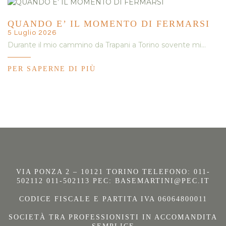
QUANDO E’ IL MOMENTO DI FERMARSI
5 Luglio 2026
Durante il mio cammino da Trapani a Torino sovente mi…
PER SAPERNE DI PIÙ
VIA PONZA 2 – 10121 TORINO TELEFONO: 011-
502112 011-502113 PEC:
BASEMARTINI@PEC.IT
CODICE FISCALE E PARTITA IVA 06064800011
SOCIETÀ TRA PROFESSIONISTI IN ACCOMANDITA