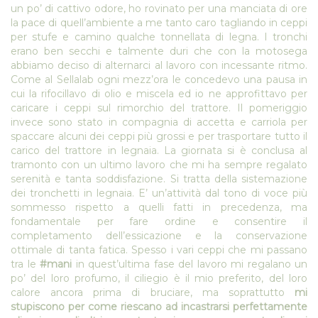
un po’ di cattivo odore, ho rovinato per una manciata di ore
la pace di quell’ambiente a me tanto caro tagliando in ceppi
per stufe e camino qualche tonnellata di legna. I tronchi
erano ben secchi e talmente duri che con la motosega
abbiamo deciso di alternarci al lavoro con incessante ritmo.
Come al Sellalab ogni mezz’ora le concedevo una pausa in
cui la rifocillavo di olio e miscela ed io ne approfittavo per
caricare i ceppi sul rimorchio del trattore. Il pomeriggio
invece sono stato in compagnia di accetta e carriola per
spaccare alcuni dei ceppi più grossi e per trasportare tutto il
carico del trattore in legnaia. La giornata si è conclusa al
tramonto con un ultimo lavoro che mi ha sempre regalato
serenità e tanta soddisfazione. Si tratta della sistemazione
dei tronchetti in legnaia. E’ un’attività dal tono di voce più
sommesso rispetto a quelli fatti in precedenza, ma
fondamentale per fare ordine e consentire il
completamento dell’essicazione e la conservazione
ottimale di tanta fatica. Spesso i vari ceppi che mi passano
tra le
#mani
in quest’ultima fase del lavoro mi regalano un
po’ del loro profumo, il ciliegio è il mio preferito, del loro
calore ancora prima di bruciare, ma soprattutto
mi
stupiscono per come riescano ad incastrarsi perfettamente