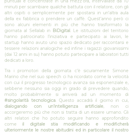
puntuali e concentrate in una mezz’ora, intervallate da 10
minuti per scambiare qualche battuta con il relatore, con gli
altri ospiti o semplicemente per spostarsi in un'altra aula
della ex fabbrica o prendere un caffè. Quest’anno però ci
sono alcuni elementi in più che hanno trasformato la
giornata al Sellalab in
BiDigital
. Le istituzioni del territorio
hanno patrocinato l’iniziativa e partecipato ai lavori, le
startup hanno avuto uno spazio dedicato per raccontarsi e
tessere relazioni analogiche ed infine i ragazzi giovanissimi
(dai 12 anni in su) hanno potuto partecipare a laboratori tutti
dedicati a loro.
Tra i promotori della giornata c’è sicuramente Simone
Marino che nel suo speech ci ha ricordato come la velocità
con cui il progresso tecnologico avanza sia esponenziale e,
sebbene nessuno sia oggi in grado di prevedere quando,
molto probabilmente si arriverà ad un momento di
#singolarità tecnologica
. Questo accadrà il giorno in cui,
dialogando con un’intelligenza artificiale
, non ci
accorgeremo più che non si tratta di un essere umano. Gli
altri relatori che ho potuto seguire hanno approfondito
come
il digitale stia modificando e modificherà
ulteriormente le nostre abitudini ed in particolare il nostro