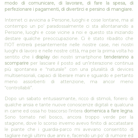
modo di comunicare, di lavorare, di fare la spesa, di
perfezionare i pagamenti, di divertirci e persino di mangiare.
Internet ci avvicina a Persone, luoghi e cose lontane, ma al
contempo un po’ paradossalmente ci sta allontanando a
Persone, luoghi e cose vicine a noi e questo sta iniziando
destare qualche preoccupazione. Ci è stato ribadito che
l’IOT entrerà pesantemente nelle nostre case, nei nostri
luoghi di lavoro e nelle nostre città, ma per la prima volta ho
sentito che
i display
dei nostri smartphone
tenderanno a
scomparire
per lasciare il posto ad un’interazione continua
più spontanea e “naturale” con una pluralità di devices
multisensoriali, capaci di liberare mani e sguardo e pertanto
meno assorbenti di attenzione, ma ancor meno
“controllabili”.
Dopo un sabato entusiasmante, ricco di stimoli, foriero di
qualche ansia e tante nuove conoscenze digitali e qualcuna
in carne ed ossa ho trascorso l’intera
domenica a fare legna
.
Sono tornato nel bosco, ancora troppo verde per la
stagione, dove lo scorso inverno avevo finito di accatastare
le piante che i guardia-parco mi avevano consentito di
tagliare negli ultimi due anni e, facendo un po’ di rumore ed