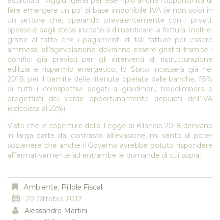
esplicitati. Aggiungerei per esempio anche l’opportunità di
fare emergere un po’ di base imponibile IVA (e non solo) in
un settore che, operando prevalentemente con i privati,
spesso è dagli stessi invitato a dimenticare la fattura. Inoltre,
grazie al fatto che i pagamenti di tali fatture per essere
ammessi all’agevolazione dovranno essere gestiti tramite i
bonifici già previsti per gli interventi di ristrutturazione
edilizia e risparmio energetico, lo Stato incasserà già nel
2018, per il tramite delle ritenute operate dalle banche, l’8%
di tutti i corrispettivi pagati a giardinieri, treeclimbers e
progettisti del verde opportunamente depurati dell’IVA
(calcolata al 22%).
Visto che le coperture della Legge di Bilancio 2018 derivano
in larga parte dal contrasto all’evasione, mi sento di poter
sostenere che anche il Governo avrebbe potuto rispondere
affermativamente ad entrambe le domande di cui sopra!
Ambiente
,
Pillole Fiscali
20 Ottobre 2017
Alessandro Martini