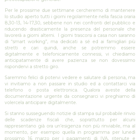
Per le prossime due settimane cercheremo di mantenere
lo studio aperto tutti i giorni regolarmente nella fascia oraria
8,30-13, 14-17,30, sebbene non nei confronti del pubblico e
riducendo drasticamente la presenza del personale che
lavorerà a giorni alterni. I giorni trascorsi a casa non saranno
di “smart working”, ma dedicati a sé ed ai famigliari più
stretti e cari quindi, anche se potremmo essere
digitalmente e telefonicamente connessi, vi chiediamo
anticipatamente di avere pazienza se non dovessimo
rispondervi a stretto giro.
Saremmo felici di potervi vedere e salutare di persona, ma
vi invitiamo a non passare in studio ed a contattarci via
telefono o posta elettronica. Qualora aveste della
documentazione urgente da consegnarci vi preghiamo di
volercela anticipare digitalmente.
Si stanno susseguendo notizie di stampa sul probabile rinvio
delle scadenze fiscali che, soprattutto per alcuni
rappresentano già ora un’esigenza non più rinviabile, ma al
momento, per esempio quella in programma per lunedì
prossimo 16 marzo per i pagamenti di IVA, ritenute e