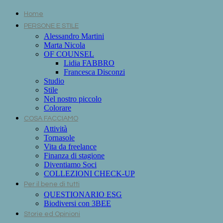
Home
PERSONE E STILE
Alessandro Martini
Marta Nicola
OF COUNSEL
Lidia FABBRO
Francesca Disconzi
Studio
Stile
Nel nostro piccolo
Colorare
COSA FACCIAMO
Attività
Tornasole
Vita da freelance
Finanza di stagione
Diventiamo Soci
COLLEZIONI CHECK-UP
Per il bene di tutti
QUESTIONARIO ESG
Biodiversi con 3BEE
Storie ed Opinioni