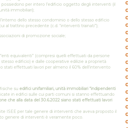
iedono per intero l’edificio oggetto degli interventi (il
ità immobiliari);
’interno dello stesso condominio o dello stesso edificio
al trattino precedente (c.d. “interventi trainati”);
ociazioni di promozione sociale;
d “enti equivalenti” (compresi quelli effettuati da persone
o stesso edificio) e dalle cooperative edilizie a proprietà
o stati effettuati lavori per almeno il 60% dell’intervento
 fisiche su
edifici unifamiliari, unità immobiliari “indipendenti
ate in edifici sulle cui parti comuni si stanno effettuando
one che alla data del 30.6.2022 siano stati effettuati lavori
ite ISEE per tale genere di interventi che aveva proposto il
o genere di interventi è veramente poco.