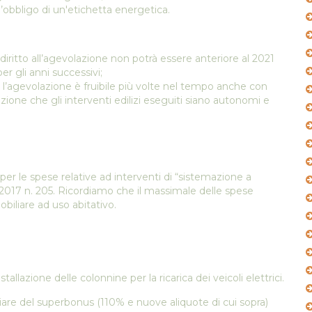
 l’obbligo di un'etichetta energetica.
 da diritto all’agevolazione non potrà essere anteriore al 2021
er gli anni successivi;
e l’agevolazione è fruibile più volte nel tempo anche con
ione che gli interventi edilizi eseguiti siano autonomi e
per le spese relative ad interventi di “sistemazione a
.12.2017 n. 205. Ricordiamo che il massimale delle spese
biliare ad uso abitativo.
allazione delle colonnine per la ricarica dei veicoli elettrici.
ciare del superbonus (110% e nuove aliquote di cui sopra)