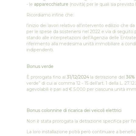
- le
apparecchiature
(novità) per le quali sia previsto
Ricordiamo infine che:
l’inizio dei lavori relativo all’intervento edilizio che
per le spese da sostenersi nel 2022 e via di seguito p
stando alle interpretazioni dell’Agenzia delle Entrat
riferimento alla medesima unità immobiliare a condiz
indipendenti.
Bonus verde
È prorogata fino al
31/12/2024
la detrazione del
36%
verde” di cui ai comma 12 - 15 dell’art. 1 della L. 27
agevolabili è pari ad € 5.000 per ciascuna unità immo
Bonus colonnine di ricarica dei veicoli elettrici
Non è stata prorogata la detrazione specifica per l’inst
La loro installazione potrà però continuare a benefi