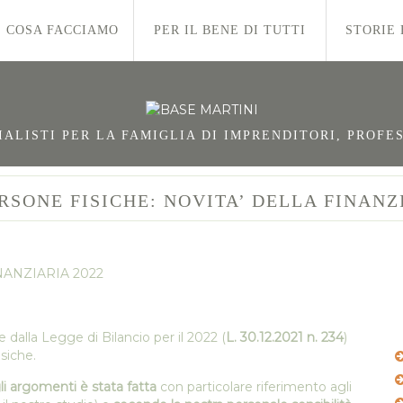
COSA FACCIAMO
PER IL BENE DI TUTTI
STORIE 
LISTI PER LA FAMIGLIA DI IMPRENDITORI, PROFES
RSONE FISICHE: NOVITA’ DELLA FINANZ
e dalla Legge di Bilancio per il 2022 (
L. 30.12.2021 n. 234
)
siche.
li argomenti è stata fatta
con particolare riferimento agli