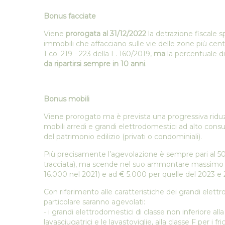
Bonus facciate
Viene
prorogata al 31/12/2022
la detrazione fiscale s
immobili che affacciano sulle vie delle zone più central
1 co. 219 - 223 della L. 160/2019,
ma
la percentuale d
da ripartirsi sempre in 10 anni
.
Bonus mobili
Viene prorogato ma è prevista una progressiva riduz
mobili arredi e grandi elettrodomestici ad alto con
del patrimonio edilizio (privati o condominiali).
Più precisamente l’agevolazione è sempre pari al 5
tracciata), ma scende nel suo ammontare massimo a
16.000 nel 2021) e ad € 5.000 per quelle del 2023 e
Con riferimento alle caratteristiche dei grandi elett
particolare saranno agevolati:
- i grandi elettrodomestici di classe non inferiore alla c
lavasciugatrici e le lavastoviglie, alla classe F per i fri