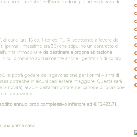
ento come “trainato” nell’ambito di un più ampio lavoro di
di cui all’art. 16 co. 1-ter del TUIR, spettante a favore dei
i (prima il massimo era 30) che stipulino un contratto di
e all’unità immobiliare
da destinare a propria abitazione
in cui dimorano abitualmente anche i genitori o di coloro
iù, si potrà godere dell’agevolazione per i primi 4 anni di
isura potrebbe in alcuni casi essere maggiore. Questa sarà
 è la novità), al 20% dell’ammontare del canone di locazione
o di detrazione.
eddito annuo lordo complessivo inferiore ad € 15.493,71.
e una prima casa