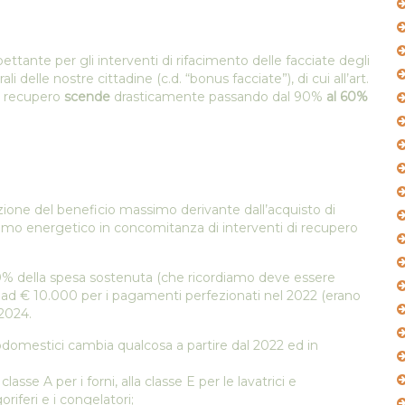
pettante per gli interventi di rifacimento delle facciate degli
i delle nostre cittadine (c.d. “bonus facciate”), di cui all’art.
i recupero
scende
drasticamente passando dal 90%
al 60%
ione del beneficio massimo derivante dall’acquisto di
sumo energetico in concomitanza di interventi di recupero
0% della spesa sostenuta (che ricordiamo deve essere
d € 10.000 per i pagamenti perfezionati nel 2022 (erano
 2024.
rodomestici cambia qualcosa a partire dal 2022 ed in
lasse A per i forni, alla classe E per le lavatrici e
goriferi e i congelatori;