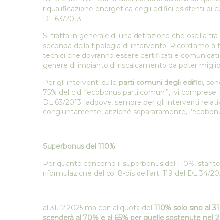
riqualificazione energetica degli edifici esistenti di cui
DL 63/2013.
Si tratta in generale di una detrazione che oscilla tra 
seconda della tipologia di intervento. Ricordiamo a ta
tecnici che dovranno essere certificati e comunicat
genere di impianto di riscaldamento da poter miglio
Per gli interventi sulle
parti comuni degli edifici
, son
75% del c.d. “ecobonus parti comuni”, ivi comprese le
DL 63/2013, laddove, sempre per gli interventi relativi
congiuntamente, anziché separatamente, l’ecobonus
Superbonus del 110%
Per quanto concerne il superbonus del 110%, stante u
riformulazione del co. 8-bis dell’art. 119 del DL 34/2
al 31.12.2025 ma con aliquota del
110% solo sino al 31
scenderà al 70% e al 65% per quelle sostenute nel 