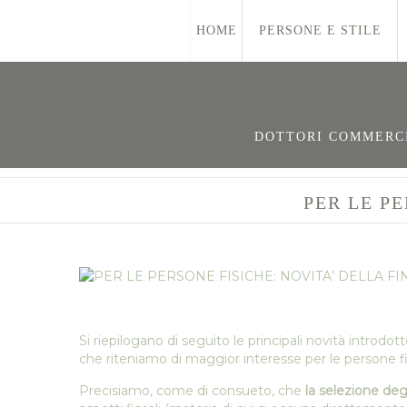
HOME
PERSONE E STILE
DOTTORI COMMERCIA
PER LE PE
Si riepilogano di seguito le principali novità introdott
che riteniamo di maggior interesse per le persone fi
Precisiamo, come di consueto, che
la selezione deg