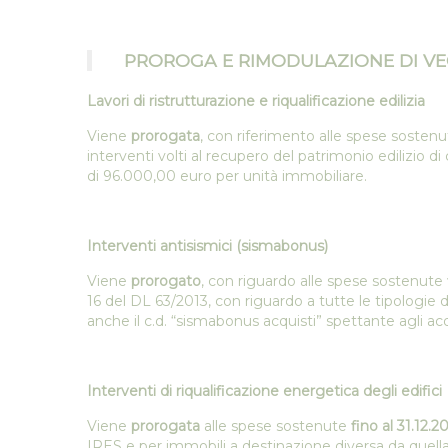
PROROGA E RIMODULAZIONE DI VEC
Lavori di ristrutturazione e riqualificazione edilizia
Viene
prorogata
, con riferimento alle spese sosten
interventi volti al recupero del patrimonio edilizio di 
di 96.000,00 euro per unità immobiliare.
Interventi antisismici (sismabonus)
Viene
prorogato
, con riguardo alle spese sostenute
16 del DL 63/2013, con riguardo a tutte le tipologie di
anche il c.d. “sismabonus acquisti” spettante agli acqu
Interventi di riqualificazione energetica degli edifici
Viene
prorogata
alle spese sostenute
fino al 31.12.2
IRES e per immobili a destinazione diversa da quella a