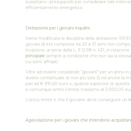
sussistano i presupposti per considerare tale interv
efficientamento energetico.
Detrazione per i giovani inquilini
Viene modificata la disciplina della detrazione IRPEF, 
giovani di età compresa tra 20 e 31 anni non compiut
locazione, ai sensi della L. 9.12.98 n. 431, in relazion
principale
sempre a condizione che non sia la stessa 
cui sono affidati.
Oltre ad essere considerati “giovani” per un anno in p
durata contrattuale (e non più solo 3) ed anche la m
pari ad € 991,60 euro o, qualora superiore (e questa
e comunque entro il limite massimo di 2.000,00 eur
L’unico limite è che il giovane deve conseguire un
r
Agevolazione per i giovani che intendono acquistar