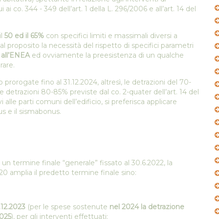
 ai co. 344 - 349 dell’art. 1 della L. 296/2006 e all’art. 14 del
il
50 ed il 65%
con specifici limiti e massimali diversi a
l proposito la necessità del rispetto di specifici parametri
i
all’ENEA
ed ovviamente la preesistenza di un qualche
rare.
o prorogate fino al 31.12.2024, altresì, le detrazioni del 70-
 detrazioni 80-85% previste dal co. 2-quater dell’art. 14 del
 alle parti comuni dell’edificio, si preferisca applicare
 e il sismabonus.
n termine finale “generale” fissato al 30.6.2022, la
020 amplia il predetto termine finale sino:
.12.2023
(per le spese sostenute
nel 2024 la detrazione
2025
), per gli interventi effettuati: