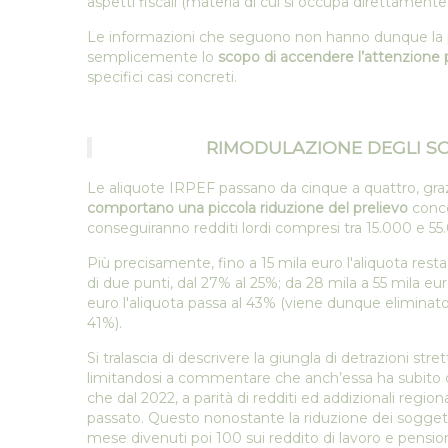
aspetti fiscali (materia di cui si occupa direttamente
Le informazioni che seguono non hanno dunque la 
semplicemente lo
scopo di accendere l’attenzione 
specifici casi concreti.
RIMODULAZIONE DEGLI SC
Le aliquote IRPEF passano da cinque a quattro, graz
comportano una piccola riduzione del prelievo
conce
conseguiranno redditi lordi compresi tra 15.000 e 55
Più precisamente, fino a 15 mila euro l'aliquota resta
di due punti, dal 27% al 25%; da 28 mila a 55 mila eur
euro l'aliquota passa al 43% (viene dunque eliminato 
41%).
Si tralascia di descrivere la giungla di detrazioni str
limitandosi a commentare che anch’essa ha subito d
che dal 2022, a parità di redditi ed addizionali regio
passato. Questo nonostante la riduzione dei soggetti
mese divenuti poi 100 sui reddito di lavoro e pensio