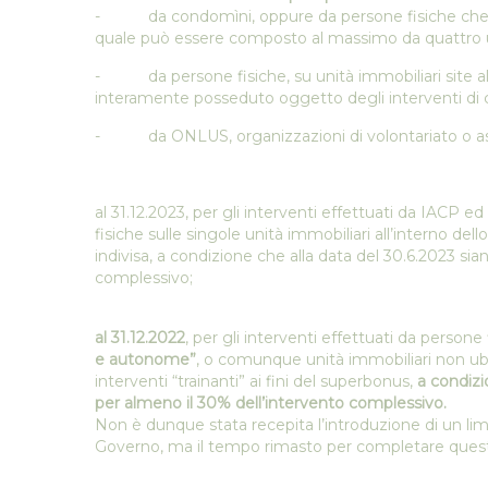
- da condomìni, oppure da persone fisiche che poss
quale può essere composto al massimo da quattro un
- da persone fisiche, su unità immobiliari site all
interamente posseduto oggetto degli interventi di cui 
- da ONLUS, organizzazioni di volontariato o ass
al 31.12.2023, per gli interventi effettuati da IACP e
fisiche sulle singole unità immobiliari all’interno dell
indivisa, a condizione che alla data del 30.6.2023 sian
complessivo;
al 31.12.2022
, per gli interventi effettuati da persone
e autonome”
, o comunque unità immobiliari non ubic
interventi “trainanti” ai fini del superbonus,
a condizi
per almeno il 30% dell’intervento complessivo.
Non è dunque stata recepita l’introduzione di un lim
Governo, ma il tempo rimasto per completare quest