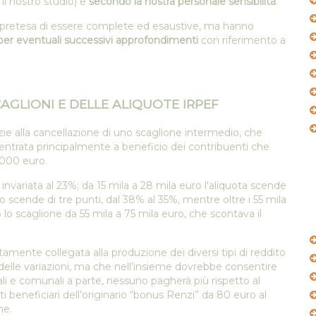
 il nostro studio) e
secondo la nostra personale sensibilità
.
pretesa di essere complete ed esaustive, ma hanno
per eventuali successivi approfondimenti
con riferimento a
AGLIONI E DELLE ALIQUOTE IRPEF
ie alla cancellazione di uno scaglione intermedio, che
ntrata principalmente a beneficio dei contribuenti che
.000 euro.
 invariata al 23%; da 15 mila a 28 mila euro l'aliquota scende
o scende di tre punti, dal 38% al 35%, mentre oltre i 55 mila
lo scaglione da 55 mila a 75 mila euro, che scontava il
ettamente collegata alla produzione dei diversi tipi di reddito
elle variazioni, ma che nell’insieme dovrebbe consentire
nali e comunali a parte, nessuno pagherà più rispetto al
 beneficiari dell’originario “bonus Renzi” da 80 euro al
ne.