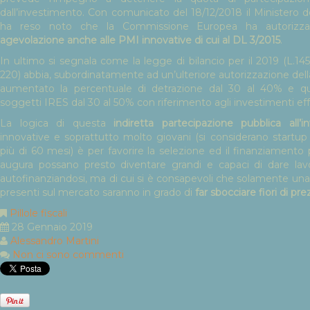
dall’investimento. Con comunicato del 18/12/2018 il Ministero 
ha reso noto che la Commissione Europea ha autoriz
agevolazione anche alle PMI innovative di cui al DL 3/2015
.
In ultimo si segnala come la legge di bilancio per il 2019 (L.1
220) abbia, subordinatamente ad un’ulteriore autorizzazione de
aumentato la percentuale di detrazione dal 30 al 40% e qu
soggetti IRES dal 30 al 50% con riferimento agli investimenti effe
La logica di questa
indiretta partecipazione pubblica all’i
innovative e soprattutto molto giovani (si considerano startup
più di 60 mesi) è per favorire la selezione ed il finanziamento p
augura possano presto diventare grandi e capaci di dare lav
autofinanziandosi, ma di cui si è consapevoli che solamente una
presenti sul mercato saranno in grado di
far sbocciare fiori di
pre
Pillole fiscali
28 Gennaio 2019
Alessandro Martini
Non ci sono commenti