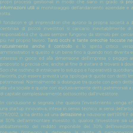
propri processi gestionali in modo che siano in grado di
pr
informazioni utili
al monitoraggio dell’andamento aziendale e ad
rotta.
I fondatori e gli imprenditori che aprono la propria società a de
centinaia di piccoli investitori si caricano inevitabilmente d
responsabilità che quasi sempre fungono da stimolo per cercar
più nel proprio lavoro.
Tanti occhi e tante orecchie toccate n
naturalmente anche il controllo
e lo spirito critico verso
amministratori e questo è un bene fino a quando non diventa ec
interessi in gioco ed alla dimensione dell’impresa o peggio a
proposito si precisa che, anche al fine di evitare di trovarsi a dov
Soci che rischino di intralciare lo sviluppo e l’operatività quotidi
favorirla, può essere prevista una tipologia di quote con diritti l
patrimoniali. Normalmente si distingue tra quote con pieni diritt
alla vita sociale e quote con esclusivamente diritti patrimoniali
di capitale complessivamente sottoscritto dall’investitore.
In conclusione si segnala che qualora l’investimento venga eff
una startup innovativa, intesa in senso tecnico ai sensi dell’art
179/2012, si ha diritto ad una
detrazione
a riduzione dell’IRPEF do
al 30% dell’ammontare investito o, qualora l’investitore si
abbattimento del reddito imponibile del 30% dell’investim
prevede l’impegno a detenere la quota di partecipazi