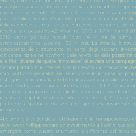
Milano, dall’introduzione dello strumento crowd al 30 giugn
raccogliere capitali di rischio tramite piattaforme internet appe
campagne solamente 134 si sono chiuse con successo raccog
circa 33 milioni di euro. Veramente poca cosa se rapportato al
italiano dei capitali, ma il settore è in crescita esponenziale infa
raccolto, si è passati da 4,2 Milioni nel 2016 a 11,7 Milioni nel
2018 erano già stati raccolti oltre 14 Milioni (si stima
complessivamente superati i 36 Milioni).
La crescita è dovu
conoscenza dello strumento da parte degli aspiranti investit
diffidenza iniziale nei confronti delle novità, sia dalla
possibilità
alle PMI diverse da quelle “innovative” di avviare una campag
tramite piattaforme internet. Con la crescita del mercato anche 
stati piuttosto generalisti nel selezionare le imprese da pro
distinguersi e avranno la possibilità di provare a specializzarsi pe
investimento, dimensione o fase di vita della PMI. A tal proposit
un portale principalmente dedicato al lending crowudfunding
raccolta di capitale di debito più che di rischio), l’ingresso s
piattaforma spagnola Housers che opera esclusivamente per
immobiliare.
Abbiamo già evidenziato
l’attenzione e la consapevolezza che
deve avere nell’approcciare un investimento a titolo di capitale d
emergere
come questo strumento, a differenza del tradiziona