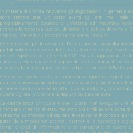
In materia di finanza innovativa gli anglosassoni in generale ed 
sono sempre stati un passo avanti agli altri, ma l’Italia n
progressivamente dotando di un’ottima ed innovativa normat
ricerca e la raccolta di capitali, di rischio e di debito, da parte d
Imprese innovative e recentemente anche “mature”.
Concentriamo, per il momento, l’attenzione sulla
raccolta dei ca
portali online
o altrimenti dette piattaforme di equity crowdfund
nostro legislatore dalla fine del 2012 ma ad oggi ancora rela
conosciuta sia da parte del popolo dei potenziali investitori sia d
disposti ad aprire la propria società ad un’auspicabile
folla
di nuovi
E’ opportuno precisare fin dall’inizio che i soggetti che gestisco
non siano necessariamente banche o società di gestione del 
imprese specializzate ed iscritte in un apposito registro istitu
questa vigilate in funzione di disposizioni ben definite.
La caratteristica principale è che i portali non svolgono una 
finanziario in senso stretto, ma sono più simili ad una sorta di
consente ad imprese ed aspiranti investitori di incontrarsi pe
parte della medesima società. Internet e le tecnologie digita
tempi e costi di informazione e di transazione, di essere po