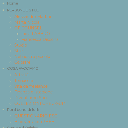
Home
PERSONE E STILE
Alessandro Martini
Marta Nicola
OF COUNSEL
Lidia FABBRO
Francesca Disconzi
Studio
Stile
Nel nostro piccolo
Colorare
COSA FACCIAMO
Attività
Tornasole
Vita da freelance
Finanza di stagione
Diventiamo Soci
COLLEZIONI CHECK-UP
Per il bene di tutti
QUESTIONARIO ESG
Biodiversi con 3BEE