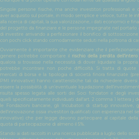
chiunque e di poter operare comodamente da qualsiasi angolo d
Singole persone fisiche, ma anche investitori professionali e 
aver acquisito sul portale, in modo semplice e veloce, tutte le in
alla ricerca di capitali, la sua valorizzazione, i dati economici e fina
del progetto da finanziare e le persone impegnate nel portarlo
di investire arrivando a perfezionare il bonifico di sottoscrizion
con pochi click stando comodamente seduti nella poltrona di cas
Ovviamente è importante che evidenziare che il perfezioname
genere potrebbe comportare il
rischio della perdita dell’intero
qualora si trovasse nella necessità di dover liquidare la propri
potrebbe incontrare non poche difficoltà. Si tratta di quot
mercati di borsa e la tipologia di società finora finanziate (
PMI innovative) hanno caratteristiche tali da richiedere divers
essere la possibilità di un’eventuale liquidazione dell’investiment
risulta spesso legata alle sorti dei Soci fondatori e degli invest
quelli specificatamente individuati dall'art. 2 comma 1 lettera 
le Fondazioni bancarie, gli Incubatori di startup innovative, g
dell'innovazione ossia investitori qualificati con esperienza nel 
innovative) che per legge devono partecipare al capitale dell
quota di partecipazione di almeno il 5%.
Stando ai dati raccolti in una ricerca pubblicata a luglio dello sco