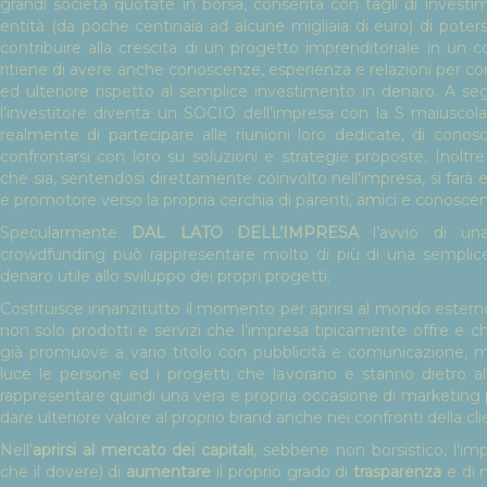
grandi società quotate in borsa, consenta con tagli di inves
entità (da poche centinaia ad alcune migliaia di euro) di potersi
contribuire alla crescita di un progetto imprenditoriale in un 
ritiene di avere anche conoscenze, esperienza e relazioni per co
ed ulteriore rispetto al semplice investimento in denaro. A seg
l’investitore diventa un SOCIO dell’impresa con la S maiuscola
realmente di partecipare alle riunioni loro dedicate, di conos
confrontarsi con loro su soluzioni e strategie proposte. Inoltre 
che sia, sentendosi direttamente coinvolto nell’impresa, si farà 
e promotore verso la propria cerchia di parenti, amici e conoscen
Specularmente
DAL LATO DELL’IMPRESA
l’avvio di un
crowdfunding può rappresentare molto di più di una semplice
denaro utile allo sviluppo dei propri progetti.
Costituisce innanzitutto il momento per aprirsi al mondo estern
non solo prodotti e servizi che l’impresa tipicamente offre e c
già promuove a vario titolo con pubblicità e comunicazione,
luce le persone ed i progetti che lavorano e stanno dietro all
rappresentare quindi una vera e propria occasione di marketing 
dare ulteriore valore al proprio brand anche nei confronti della cli
Nell’
aprirsi al mercato dei capitali
, sebbene non borsistico, l’imp
che il dovere) di
aumentare
il proprio grado di
trasparenza
e di 