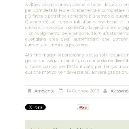
Nell’avviare una nuova azione è bene dosare le pr
per completarla (ed è fondamentale completare l’a
più fatica o potrebbe richiedere più tempo di quant
Quando c’è bel tempo (gli affari vanno bene) è i
operare la necessaria
serenità
e la giusta dose di
le
Il coinvolgimento delle persone, il loro affiatament
quotidiana crea degli automatismi che potrann
aumentare i ritmi e la pressione.
Alla fine magari si porteranno a casa solo l’equival
gioco non valga la candela, ma noi
ci siamo diverti
ci fosse campo per l’SMS inviato per tempo, non ci
qualche motivo non dovesse più arrivare gas da bruc
Ambiente
14 Gennaio 2019
Alessandr