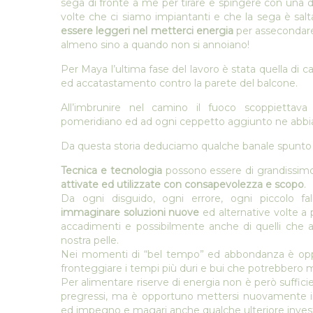
sega di fronte a me per tirare e spingere con una 
volte che ci siamo impiantanti e che la sega è salt
essere leggeri
nel metterci energia
per assecondare 
almeno sino a quando non si annoiano!
Per Maya l’ultima fase del lavoro è stata quella di c
ed accatastamento contro la parete del balcone.
All’imbrunire nel camino il fuoco scoppiettava
pomeridiano ed ad ogni ceppetto aggiunto ne abb
Da questa storia deduciamo qualche banale spunto di 
Tecnica e tecnologia
possono essere di grandissimo 
attivate ed utilizzate con consapevolezza e scopo
.
Da ogni disguido, ogni errore, ogni piccolo f
immaginare soluzioni nuove
ed alternative volte a p
accadimenti e possibilmente anche di quelli che 
nostra pelle.
Nei momenti di “bel tempo” ed abbondanza è o
fronteggiare i tempi più duri e bui che potrebbero ma
Per alimentare riserve di energia non è però sufficien
pregressi, ma è opportuno mettersi nuovamente in 
ed impegno e magari anche qualche ulteriore inve