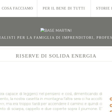
COSA FACCIAMO
PER IL BENE DI TUTTI
STORIE 
LISTI PER LA FAMIGLIA DI IMPRENDITORI, PROFES
RISERVE DI SOLIDA ENERGIA
ra capace di leggerci nel pensiero e così, dimenticando di
ento, la nostra casetta in montagna l’altra sera ci ha accolti
rrr
, ma era troppo tardi per accendere il camino e quindi ci
nto di sciarpa, cappello e due coperte sopra il piumone. E’