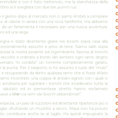
, immobile e con il fiato trattenuto, ma la stanchezza della
ttino si è svegliata con due bei
pumìn rus.
il giorno dopo al mercato non ci siamo limitati a comprare
no di calorie in serata con una ricca tartiflette, ma abbiamo
e da un ferramenta il necessario per una nuova avventura:
oro ed una sega.
gna è stato divertente girare nei boschi sopra casa alla
ccezionalmente asciutto e privo di neve. Siamo saliti sopra
discesa la nostra pesante ed ingombrante fascina di tronchi
o, raccolto e ordinato a bordo del sentiero ogni ramo degno
traversato “in cordata” un torrente completamente gelato,
a punta. Per il trasporto io ho assunto il ruolo del “mulo”
 recuperando da dietro qualsiasi ramo che si fosse sfilato
biamo incontrato una coppia di anziani signori con i quali ci
o acrobazia per superare i tronchi che invadevano tutta la
no salutato ed in piemontese stretto hanno esclamato
nasse a
tirar
via rami dai boschi abbandonati
”.
eripezia, un paio di ruzzoloni ed altrettante ripartenze più o
taglio sfruttando un muretto a secco. Maya non ha potuto
to contribuire anche lei al taglio. Ha quindi impugnato la