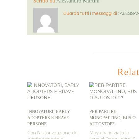
Scritto da
Alessandro Martini
Guarda tutti i messaggi di :
ALESSAN
Rela
INNOVATORI, EARLY
PER PARTIRE:
ADOPTERS E BRAVE
MONOPATTINO, BUS O
PERSONE
AUTOSTOP?!
Con l’autorizzazione dei
Maya ha iniziato la