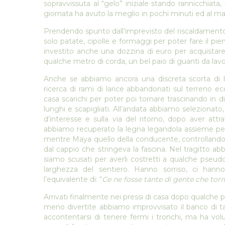
sopravvissuta al “gelo” iniziale stando rannicchiata
giornata ha avuto la meglio in pochi minuti ed al ma
Prendendo spunto dall’imprevisto del riscaldamento 
solo patate, cipolle e formaggi per poter fare il pie
investito anche una dozzina di euro per acquistar
qualche metro di corda, un bel paio di guanti da lav
Anche se abbiamo ancora una discreta scorta di le
ricerca di rami di larice abbandonati sul terreno e
casa scarichi per poter poi tornare trascinando in 
lunghi e scapigliati. All’andata abbiamo selezionat
d’interesse e sulla via del ritorno, dopo aver at
abbiamo recuperato la legna legandola assieme per l
mentre Maya quello della conducente, controllando e
dal cappio che stringeva la fascina. Nel tragitto ab
siamo scusati per averli costretti a qualche pseud
larghezza del sentiero. Hanno sorriso, ci han
l’equivalente di: “
Ce ne fosse tante di gente che tor
Arrivati finalmente nei pressi di casa dopo qualche p
meno divertite abbiamo improvvisato il banco di 
accontentarsi di tenere fermi i tronchi, ma ha volu