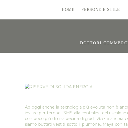
HOME
PERSONE E STILE
DOTTORI COMMERCIA
Ad oggi anche la tecnologia più evoluta non è anco
inviare per tempo l’SMS alla centralina del riscaldam
con poco più di una decina di gradi.
Brrr
e ancora
b
siamo buttati vestiti sotto il piumone...Maya con ta