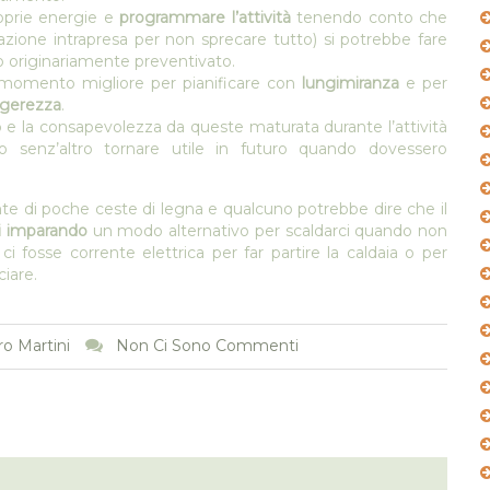
oprie energie e
programmare l’attività
tenendo conto che
zione intrapresa per non sprecare tutto) si potrebbe fare
o originariamente preventivato.
l momento migliore per pianificare con
lungimiranza
e per
ggerezza
.
o e la consapevolezza da queste maturata durante l’attività
o senz’altro tornare utile in futuro quando dovessero
ente di poche ceste di legna e qualcuno potrebbe dire che il
ti imparando
un modo alternativo per scaldarci quando non
 fosse corrente elettrica per far partire la caldaia o per
iare.
o Martini
Non Ci Sono Commenti