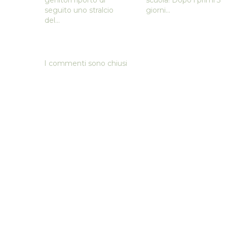
genitori riporto di
scuola! Dopo i primi 3
seguito uno stralcio
giorni...
del...
I commenti sono chiusi