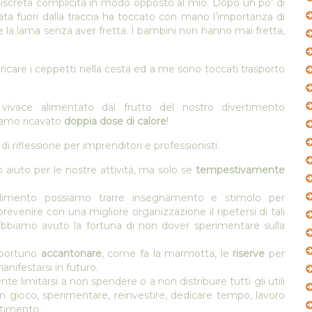
discreta complicità in modo opposto al mio. Dopo un po’ di
ata fuori dalla traccia ha toccato con mano l’importanza di
la lama senza aver fretta. I bambini non hanno mai fretta,
aricare i ceppetti nella cesta ed a me sono toccati trasporto
 vivace alimentato dal frutto del nostro divertimento
iamo ricavato
doppia dose di calore
!
riflessione per imprenditori e professionisti.
aiuto per le nostre attività, ma solo se
tempestivamente
allimento possiamo trarre insegnamento e stimolo per
revenire con una migliore organizzazione il ripetersi di tali
abbiamo avuto la fortuna di non dover sperimentare sulla
pportuno
accantonare
, come fa la marmotta, le
riserve
per
nifestarsi in futuro.
te limitarsi a non spendere o a non distribuire tutti gli utili
gioco, sperimentare, reinvestire, dedicare tempo, lavoro
stimento.