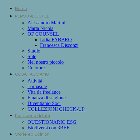
Home
PERSONE E STILE
Alessandro Martini
Marta Nicola
OF COUNSEL
Lidia FABBRO
Francesca Disconzi
Studio
Stile
Nel nostro piccolo
Colorare
COSA FACCIAMO
Attività
Tornasole
Vita da freelance
Finanza di stagione
Diventiamo Soci
COLLEZIONI CHECK-UP
Per il bene di tutti
QUESTIONARIO ESG
Biodiversi con 3BEE
Storie ed Opinioni