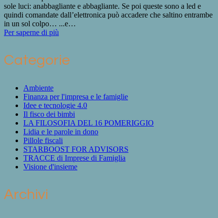
sole luci: anabbagliante e abbagliante. Se poi queste sono a led e
quindi comandate dall’elettronica può accadere che saltino entrambe
in un sol colpo… ...e…
Per saperne di più
Categorie
Ambiente
Finanza per l'impresa e le famiglie
Idee e tecnologie 4.0
Il fisco dei bimbi
LA FILOSOFIA DEL 16 POMERIGGIO
Lidia e le parole in dono
Pillole fiscali
STARBOOST FOR ADVISORS
TRACCE di Imprese di Famiglia
Visione d'insieme
Archivi