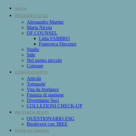
Home
PERSONE E STILE
Alessandro Martini
Marta Nicola
OF COUNSEL
Lidia FABBRO
Francesca Disconzi
Studio
Stile
Nel nostro piccolo
Colorare
COSA FACCIAMO
Attività
Tornasole
Vita da freelance
Finanza di stagione
Diventiamo Soci
COLLEZIONI CHECK-UP
Per il bene di tutti
QUESTIONARIO ESG
Biodiversi con 3BEE
Storie ed Opinioni