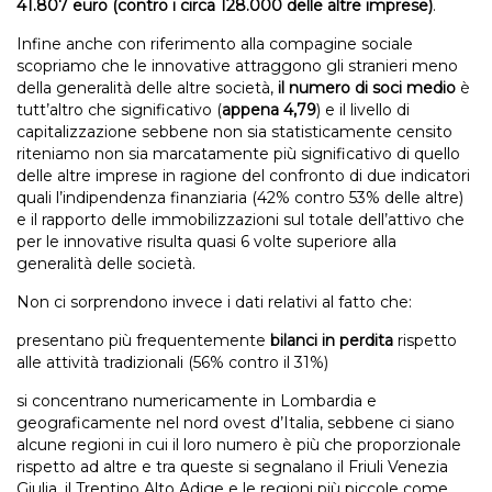
41.807 euro (contro i circa 128.000 delle altre imprese)
.
Infine anche con riferimento alla compagine sociale
scopriamo che le innovative attraggono gli stranieri meno
della generalità delle altre società,
il numero di soci medio
è
tutt’altro che significativo (
appena 4,79
) e il livello di
capitalizzazione sebbene non sia statisticamente censito
riteniamo non sia marcatamente più significativo di quello
delle altre imprese in ragione del confronto di due indicatori
quali l’indipendenza finanziaria (42% contro 53% delle altre)
e il rapporto delle immobilizzazioni sul totale dell’attivo che
per le innovative risulta quasi 6 volte superiore alla
generalità delle società.
Non ci sorprendono invece i dati relativi al fatto che:
presentano più frequentemente
bilanci in perdita
rispetto
alle attività tradizionali (56% contro il 31%)
si concentrano numericamente in Lombardia e
geograficamente nel nord ovest d’Italia, sebbene ci siano
alcune regioni in cui il loro numero è più che proporzionale
rispetto ad altre e tra queste si segnalano il Friuli Venezia
Giulia, il Trentino Alto Adige e le regioni più piccole come