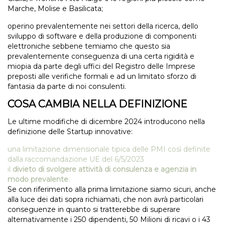
Marche, Molise e Basilicata;
operino prevalentemente nei settori della ricerca, dello
sviluppo di software e della produzione di componenti
elettroniche sebbene temiamo che questo sia
prevalentemente conseguenza di una certa rigidità e
miopia da parte degli uffici del Registro delle Imprese
preposti alle verifiche formali e ad un limitato sforzo di
fantasia da parte di noi consulenti.
COSA CAMBIA NELLA DEFINIZIONE
Le ultime modifiche di dicembre 2024 introducono nella
definizione delle Startup innovative:
una limitazione dimensionale tipica delle PMI così definite
dalla raccomandazione UE del 6/5/2023
il
divieto di svolgere attività di consulenza e agenzia in
modo prevalente
.
Se con riferimento alla prima limitazione siamo sicuri, anche
alla luce dei dati sopra richiamati, che non avrà particolari
conseguenze in quanto si tratterebbe di superare
alternativamente i 250 dipendenti, 50 Milioni di ricavi o i 43