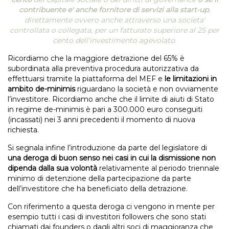
contribuente e' anche fornitore di servizi alla start-up
,
direttamente ovvero anche attraverso una societa'
controllata o collegata, per un fatturato superiore al 25 per
cento dell'investimento agevolato.
Ricordiamo che la maggiore detrazione del 65% è
subordinata alla preventiva procedura autorizzativa da
effettuarsi tramite la piattaforma del MEF e
le limitazioni in
ambito de-minimis
riguardano la società e non ovviamente
l’investitore. Ricordiamo anche che il limite di aiuti di Stato
in regime de-minimis è pari a 300.000 euro conseguiti
(incassati) nei 3 anni precedenti il momento di nuova
richiesta.
Si segnala infine l’introduzione da parte del legislatore di
una deroga di buon senso
nei casi in cui la dismissione non
dipenda dalla sua volontà
relativamente al periodo triennale
minimo di detenzione della partecipazione da parte
dell’investitore che ha beneficiato della detrazione.
Con riferimento a questa deroga ci vengono in mente per
esempio tutti i casi di investitori followers che sono stati
chiamati dai founders o dagli altri soci di maggioranza che