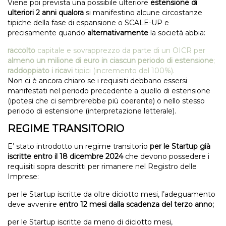
Viene poi prevista una possibile ulteriore
estensione di
ulteriori 2 anni qualora
si manifestino alcune circostanze
tipiche della fase di espansione o SCALE-UP e
precisamente quando
alternativamente
la società abbia:
raccolto
capitale e sovrapprezzo da parte di un OICR per
almeno un milione di euro in ciascun periodo di estensione
;
raddoppiato i ricavi
tipici (incremento del 100%).
Non ci è ancora chiaro se i requisiti debbano essersi
manifestati nel periodo precedente a quello di estensione
(ipotesi che ci sembrerebbe più coerente) o nello stesso
periodo di estensione (interpretazione letterale).
REGIME TRANSITORIO
E’ stato introdotto un regime transitorio
per le Startup già
iscritte entro il 18 dicembre 2024
che devono possedere i
requisiti sopra descritti per rimanere nel Registro delle
Imprese:
per le Startup iscritte da oltre diciotto mesi, l’adeguamento
deve avvenire
entro 12 mesi dalla scadenza del terzo anno;
per le Startup iscritte da meno di diciotto mesi,