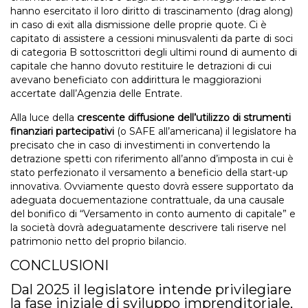
hanno esercitato il loro diritto di trascinamento (drag along)
in caso di exit alla dismissione delle proprie quote. Ci è
capitato di assistere a cessioni minusvalenti da parte di soci
di categoria B sottoscrittori degli ultimi round di aumento di
capitale che hanno dovuto restituire le detrazioni di cui
avevano beneficiato con addirittura le maggiorazioni
accertate dall’Agenzia delle Entrate.
Alla luce della
crescente diffusione dell’utilizzo di strumenti
finanziari partecipativi
(o SAFE all’americana) il legislatore ha
precisato che in caso di investimenti in convertendo la
detrazione spetti con riferimento all’anno d’imposta in cui è
stato perfezionato il versamento a beneficio della start-up
innovativa. Ovviamente questo dovrà essere supportato da
adeguata docuementazione contrattuale, da una causale
del bonifico di “Versamento in conto aumento di capitale” e
la società dovrà adeguatamente descrivere tali riserve nel
patrimonio netto del proprio bilancio.
CONCLUSIONI
Dal 2025 il legislatore intende privilegiare
la fase iniziale di sviluppo imprenditoriale,