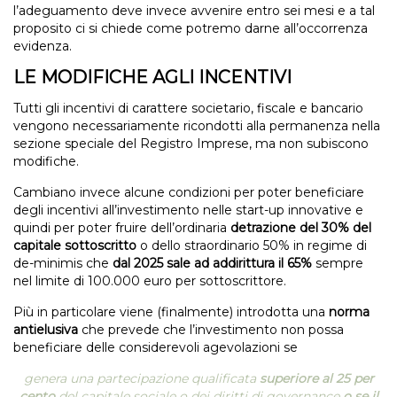
l’adeguamento deve invece avvenire entro sei mesi e a tal
proposito ci si chiede come potremo darne all’occorrenza
evidenza.
LE MODIFICHE AGLI INCENTIVI
Tutti gli incentivi di carattere societario, fiscale e bancario
vengono necessariamente ricondotti alla permanenza nella
sezione speciale del Registro Imprese, ma non subiscono
modifiche.
Cambiano invece alcune condizioni per poter beneficiare
degli incentivi all’investimento nelle start-up innovative e
quindi per poter fruire dell’ordinaria
detrazione del 30% del
capitale sottoscritto
o dello straordinario 50% in regime di
de-minimis che
dal 2025 sale ad addirittura il 65%
sempre
nel limite di 100.000 euro per sottoscrittore.
Più in particolare viene (finalmente) introdotta una
norma
antielusiva
che prevede che l’investimento non possa
beneficiare delle considerevoli agevolazioni se
genera una partecipazione qualificata
superiore al 25 per
cento
del capitale sociale o dei diritti di governance
o se il