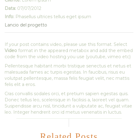
Cliente:
Lorem ipsum
Data:
07/07/2012
Info:
Phasellus ultrices tellus eget ipsum
Lancio del progetto
If your post contains video, please use this format. Select
Video
format in the appeared metabox and add the embed
code from the video hosting you use (youtube, vimeo etc)
Pellentesque habitant morbi tristique senectus et netus et
malesuada fames ac turpis egestas. In faucibus, risus eu
volutpat pellentesque, massa felis feugiat velit, nec mattis
felis elit a eros.
Cras convallis sodales orci, et pretium sapien egestas quis.
Donec tellus leo, scelerisque in facilisis a, laoreet vel quam.
Suspendisse arcu nisl, tincidunt a vulputate ac, feugiat vitae
leo. Integer hendrerit orci id metus venenatis in luctus.
Related Posts