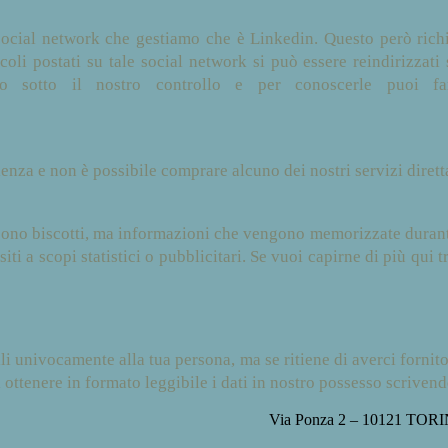
 social network che gestiamo che è Linkedin. Questo però rich
oli postati su tale social network si può essere reindirizzati 
o sotto il nostro controllo e per conoscerle puoi far
lenza e non è possibile comprare alcuno dei nostri servizi diret
on sono biscotti, ma informazioni che vengono memorizzate durant
ti a scopi statistici o pubblicitari. Se vuoi capirne di più qui
bili univocamente alla tua persona, ma se ritiene di averci forni
di ottenere in formato leggibile i dati in nostro possesso scrive
Via Ponza 2 – 10121 TORI