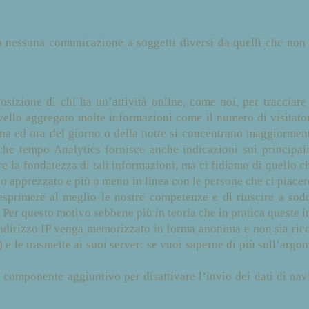
essuna comunicazione a soggetti diversi da quelli che non si
sizione di chi ha un’attività online, come noi, per tracciare
ello aggregato molte informazioni come il numero di visitator
na ed ora del giorno o della notte si concentrano maggiormente
he tempo Analytics fornisce anche indicazioni sui principali i
 la fondatezza di tali informazioni, ma ci fidiamo di quello ch
o apprezzato e più o meno in linea con le persone che ci piace
sprimere al meglio le nostre competenze e di riuscire a soddi
. Per questo motivo sebbene più in teoria che in pratica queste 
dirizzo IP venga memorizzato in forma anonima e non sia ricond
le trasmette ai suoi server: se vuoi saperne di più sull’argom
l componente aggiuntivo per disattivare l’invio dei dati di na