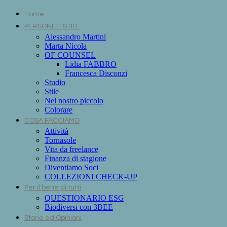
Home
PERSONE E STILE
Alessandro Martini
Marta Nicola
OF COUNSEL
Lidia FABBRO
Francesca Disconzi
Studio
Stile
Nel nostro piccolo
Colorare
COSA FACCIAMO
Attività
Tornasole
Vita da freelance
Finanza di stagione
Diventiamo Soci
COLLEZIONI CHECK-UP
Per il bene di tutti
QUESTIONARIO ESG
Biodiversi con 3BEE
Storie ed Opinioni