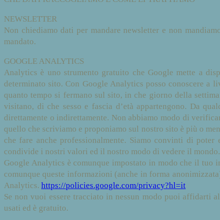
NEWSLETTER
Non chiediamo dati per mandare newsletter e non mandiamo n
mandato.
GOOGLE ANALYTICS
Analytics è uno strumento gratuito che Google mette a dispo
determinato sito. Con Google Analytics posso conoscere a liv
quanto tempo si fermano sul sito, in che giorno della settima
visitano, di che sesso e fascia d’età appartengono. Da qualc
direttamente o indirettamente. Non abbiamo modo di verificare
quello che scriviamo e proponiamo sul nostro sito è più o men
che fare anche professionalmente. Siamo convinti di poter e
condivide i nostri valori ed il nostro modo di vedere il mondo
Google Analytics è comunque impostato in modo che il tuo in
comunque queste informazioni (anche in forma anonimizzata) e 
Analytics.
https://policies.google.com/privacy?hl=it
Se non vuoi essere tracciato in nessun modo puoi affidarti a
usati ed è gratuito.